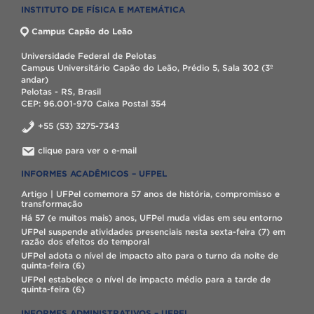
INSTITUTO DE FÍSICA E MATEMÁTICA
Campus Capão do Leão
Universidade Federal de Pelotas
Campus Universitário Capão do Leão, Prédio 5, Sala 302 (3º
andar)
Pelotas - RS, Brasil
CEP: 96.001-970 Caixa Postal 354
+55 (53) 3275-7343
clique para ver o e-mail
INFORMES ACADÊMICOS – UFPEL
Artigo | UFPel comemora 57 anos de história, compromisso e
transformação
Há 57 (e muitos mais) anos, UFPel muda vidas em seu entorno
UFPel suspende atividades presenciais nesta sexta-feira (7) em
razão dos efeitos do temporal
UFPel adota o nível de impacto alto para o turno da noite de
quinta-feira (6)
UFPel estabelece o nível de impacto médio para a tarde de
quinta-feira (6)
INFORMES ADMINISTRATIVOS – UFPEL