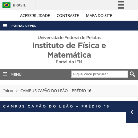
BRASIL
Simplifique!
ACESSIBILIDADE
CONTRASTE
MAPA DO SITE
Comunica BR
PORTAL UFPEL
Participe
ACESSO À INFORMAÇÃO
Universidade Federal de Pelotas
Acesso à informação
Instituto de Física e
AUDITORIA
Legislação
Matemática
COBALTO
Canais
Portal do IFM
CONCURSOS
MENU
EDITAIS
INTERNACIONAL
Início
CAMPUS CAPÃO DO LEÃO – PRÉDIO 16
OUVIDORIA
CAMPUS CAPÃO DO LEÃO – PRÉDIO 16
PORTARIAS
TELEFONES