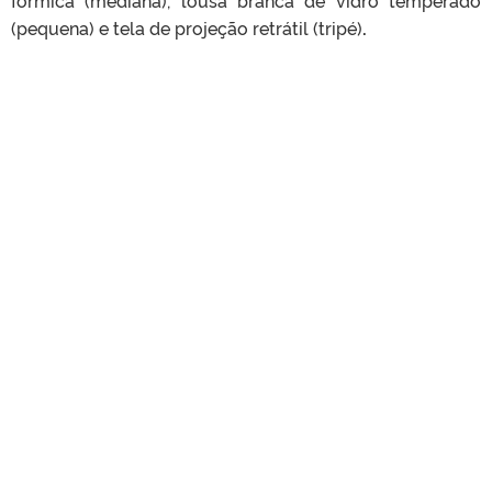
fórmica (mediana), lousa branca de vidro temperado
(pequena) e tela de projeção retrátil (tripé)
.