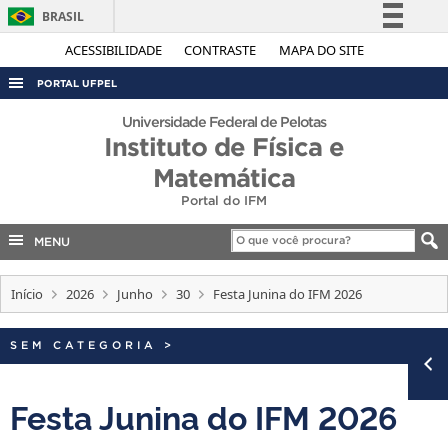
BRASIL
Simplifique!
ACESSIBILIDADE
CONTRASTE
MAPA DO SITE
Comunica BR
PORTAL UFPEL
Participe
ACESSO À INFORMAÇÃO
Universidade Federal de Pelotas
Acesso à informação
Instituto de Física e
AUDITORIA
Legislação
Matemática
COBALTO
Canais
Portal do IFM
CONCURSOS
MENU
EDITAIS
INTERNACIONAL
Início
2026
Junho
30
Festa Junina do IFM 2026
OUVIDORIA
SEM CATEGORIA
>
PORTARIAS
TELEFONES
Festa Junina do IFM 2026