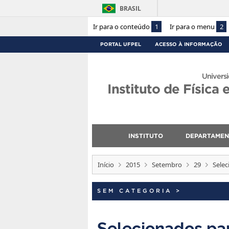
BRASIL
Ir para o conteúdo
1
Ir para o menu
2
PORTAL UFPEL
ACESSO À INFORMAÇÃO
Universi
Instituto de Física
INSTITUTO
DEPARTAME
Início
2015
Setembro
29
Selec
SEM CATEGORIA
>
Selecionados pa