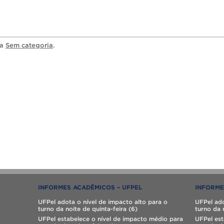
ia
Sem categoria
.
INFORMES ACADÊMICOS – UFPEL
INFORME
UFPel adota o nível de impacto alto para o
UFPel ado
turno da noite de quinta-feira (6)
turno da 
UFPel estabelece o nível de impacto médio para
UFPel est