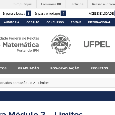
Simplifique!
Comunica BR
Participe
Acesso à infor
Ir para a busca
3
Ir para o rodapé
4
ACESSIBILIDADE
AUDITORIA
COBALTO
CONCURSOS
EDITAIS
INTERNACIONAL
dade Federal de Pelotas
 e Matemática
Portal do IFM
NTOS
GRADUAÇÃO
PÓS-GRADUAÇÃO
PROJETOS
ionados para Módulo 2 – Limites
ra Módulo 2 – Limites