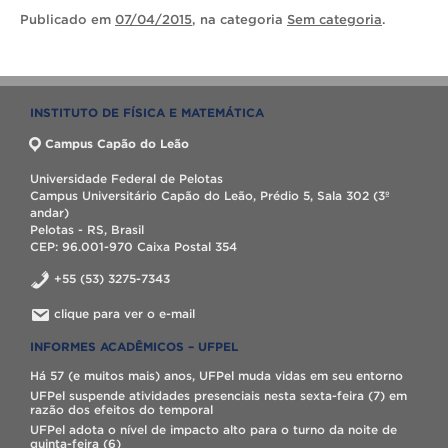
Publicado
em
07/04/2015
, na categoria
Sem categoria
.
INSTITUTO DE FÍSICA E MATEMÁTICA
Campus Capão do Leão
Universidade Federal de Pelotas
Campus Universitário Capão do Leão, Prédio 5, Sala 302 (3º
andar)
Pelotas - RS, Brasil
CEP: 96.001-970 Caixa Postal 354
+55 (53) 3275-7343
clique para ver o e-mail
INFORMES ACADÊMICOS – UFPEL
Há 57 (e muitos mais) anos, UFPel muda vidas em seu entorno
UFPel suspende atividades presenciais nesta sexta-feira (7) em
razão dos efeitos do temporal
UFPel adota o nível de impacto alto para o turno da noite de
quinta-feira (6)