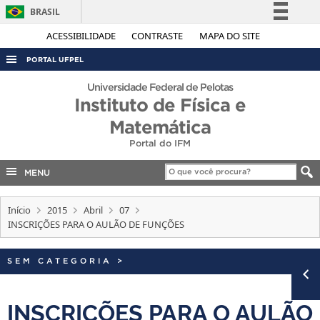
BRASIL
Simplifique!
ACESSIBILIDADE
CONTRASTE
MAPA DO SITE
Comunica BR
PORTAL UFPEL
Participe
ACESSO À INFORMAÇÃO
Universidade Federal de Pelotas
Acesso à informação
Instituto de Física e
AUDITORIA
Legislação
Matemática
COBALTO
Canais
Portal do IFM
CONCURSOS
MENU
EDITAIS
INTERNACIONAL
Início
2015
Abril
07
INSCRIÇÕES PARA O AULÃO DE FUNÇÕES
OUVIDORIA
PORTARIAS
SEM CATEGORIA
>
TELEFONES
INSCRIÇÕES PARA O AULÃO