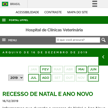
BRASIL
Simplifique!
ACESSIBILIDADE
CONTRASTE
MAPA DO SITE
Comunica BR
PORTAL UFPEL
Participe
ACESSO À INFORMAÇÃO
Hospital de Clínicas Veterinária
Acesso à informação
AUDITORIA
MENU
Legislação
COBALTO
Canais
ARQUIVO DE 16 DE DEZEMBRO DE 2019
CONCURSOS
EDITAIS
JAN
FEV
MAR
ABR
MAI
JUN
INTERNACIONAL
JUL
AGO
SET
OUT
NOV
DEZ
OUVIDORIA
PORTARIAS
RECESSO DE NATAL E ANO NOVO
TELEFONES
16/12/2019
Informamos que durante o recesso de Natal e Ano Novo