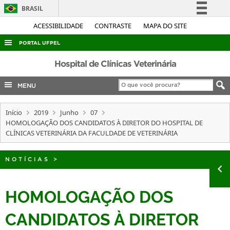
BRASIL
Simplifique!
ACESSIBILIDADE
CONTRASTE
MAPA DO SITE
Comunica BR
PORTAL UFPEL
Participe
ACESSO À INFORMAÇÃO
Hospital de Clínicas Veterinária
Acesso à informação
AUDITORIA
MENU
Legislação
COBALTO
Canais
Início
2019
Junho
07
CONCURSOS
HOMOLOGAÇÃO DOS CANDIDATOS À DIRETOR DO HOSPITAL DE
EDITAIS
CLÍNICAS VETERINÁRIA DA FACULDADE DE VETERINÁRIA
INTERNACIONAL
NOTÍCIAS
>
OUVIDORIA
PORTARIAS
HOMOLOGAÇÃO DOS
TELEFONES
CANDIDATOS À DIRETOR