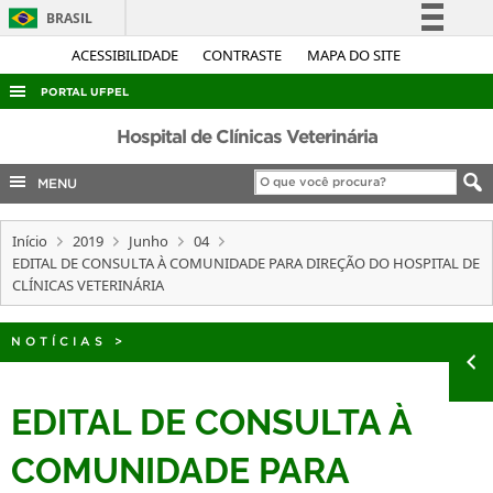
BRASIL
Simplifique!
ACESSIBILIDADE
CONTRASTE
MAPA DO SITE
Comunica BR
PORTAL UFPEL
Participe
ACESSO À INFORMAÇÃO
Hospital de Clínicas Veterinária
Acesso à informação
AUDITORIA
MENU
Legislação
COBALTO
Canais
Início
2019
Junho
04
CONCURSOS
EDITAL DE CONSULTA À COMUNIDADE PARA DIREÇÃO DO HOSPITAL DE
EDITAIS
CLÍNICAS VETERINÁRIA
INTERNACIONAL
NOTÍCIAS
>
OUVIDORIA
PORTARIAS
EDITAL DE CONSULTA À
TELEFONES
COMUNIDADE PARA