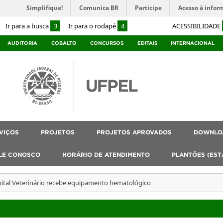
Simplifique!
Comunica BR
Participe
Acesso à infor
Ir para a busca
3
Ir para o rodapé
4
ACESSIBILIDADE
AUDITORIA
COBALTO
CONCURSOS
EDITAIS
INTERNACIONAL
VIÇOS
PROJETOS
PROJETOS APROVADOS
DOWNLO
LE CONOSCO
HORÁRIO DE ATENDIMENTO
PLANTÕES (EST
ital Veterinário recebe equipamento hematológico