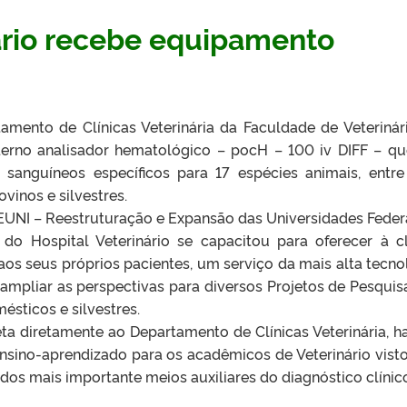
ário recebe equipamento
tamento de Clínicas Veterinária da Faculdade de Veterinár
rno analisador hematológico – pocH – 100 iv DIFF – qu
 sanguíneos específicos para 17 espécies animais, entre
ovinos e silvestres.
EUNI – Reestruturação e Expansão das Universidades Federa
s do Hospital Veterinário se capacitou para oferecer à c
 aos seus próprios pacientes, um serviço da mais alta tecno
ampliar as perspectivas para diversos Projetos de Pesquis
sticos e silvestres.
eta diretamente ao Departamento de Clínicas Veterinária, h
nsino-aprendizado para os acadêmicos de Veterinário vist
 dos mais importante meios auxiliares do diagnóstico clínic