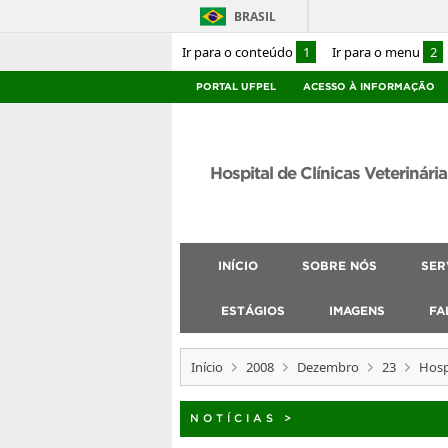
BRASIL
Ir para o conteúdo
1
Ir para o menu
2
PORTAL UFPEL
ACESSO À INFORMAÇÃO
Hospital de Clínicas Veterinária
INÍCIO
SOBRE NÓS
SER
ESTÁGIOS
IMAGENS
FA
Início
2008
Dezembro
23
Hosp
NOTÍCIAS
>