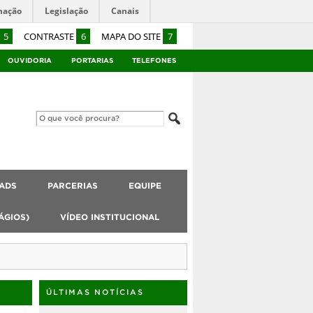
mação
Legislação
Canais
5
CONTRASTE
6
MAPA DO SITE
7
OUVIDORIA
PORTARIAS
TELEFONES
ADS
PARCERIAS
EQUIPE
ÁGIOS)
VÍDEO INSTITUCIONAL
ÚLTIMAS NOTÍCIAS