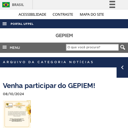
BRASIL
Simplifique!
ACESSIBILIDADE
CONTRASTE
MAPA DO SITE
Comunica BR
PORTAL UFPEL
Participe
ACESSO À INFORMAÇÃO
GEPIEM
Acesso à informação
AUDITORIA
MENU
Legislação
COBALTO
Canais
ARQUIVO DA CATEGORIA NOTÍCIAS
CONCURSOS
EDITAIS
Venha participar do GEPIEM!
INTERNACIONAL
OUVIDORIA
08/10/2024
PORTARIAS
TELEFONES