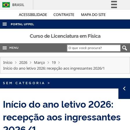
BRASIL
Simplifique!
ACESSIBILIDADE
CONTRASTE
MAPA DO SITE
Comunica BR
PORTAL UFPEL
Participe
ACESSO À INFORMAÇÃO
Curso de Licenciatura em Física
Acesso à informação
AUDITORIA
MENU
Legislação
COBALTO
Canais
Início
2026
Março
19
CONCURSOS
Início do ano letivo 2026: recepção aos ingressantes 2026/1
EDITAIS
SEM CATEGORIA
>
INTERNACIONAL
OUVIDORIA
Início do ano letivo 2026:
PORTARIAS
recepção aos ingressantes
TELEFONES
2026/1