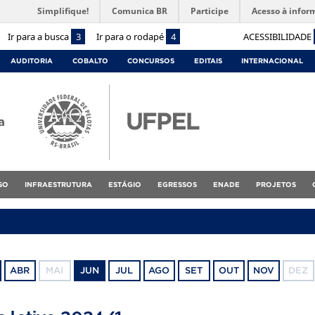
Simplifique!
Comunica BR
Participe
Acesso à infor
Ir para a busca
3
Ir para o rodapé
4
ACESSIBILIDADE
AUDITORIA
COBALTO
CONCURSOS
EDITAIS
INTERNACIONAL
a
SO
INFRAESTRUTURA
ESTÁGIO
EGRESSOS
ENADE
PROJETOS
ABR
MAI
JUN
JUL
AGO
SET
OUT
NOV
DEZ