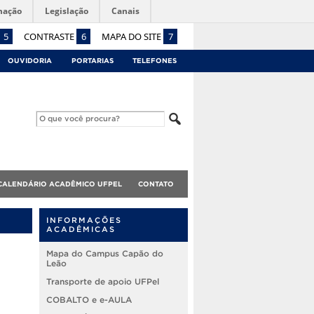
mação
Legislação
Canais
5
CONTRASTE
6
MAPA DO SITE
7
OUVIDORIA
PORTARIAS
TELEFONES
CALENDÁRIO ACADÊMICO UFPEL
CONTATO
INFORMAÇÕES
ACADÊMICAS
Mapa do Campus Capão do
Leão
Transporte de apoio UFPel
COBALTO e e-AULA