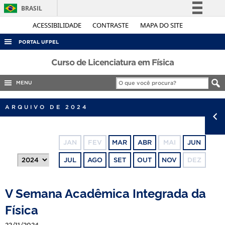
BRASIL
Simplifique!
ACESSIBILIDADE
CONTRASTE
MAPA DO SITE
Comunica BR
PORTAL UFPEL
Participe
ACESSO À INFORMAÇÃO
Curso de Licenciatura em Física
Acesso à informação
AUDITORIA
MENU
Legislação
COBALTO
Canais
ARQUIVO DE 2024
CONCURSOS
EDITAIS
JAN
FEV
MAR
ABR
MAI
JUN
INTERNACIONAL
JUL
AGO
SET
OUT
NOV
DEZ
OUVIDORIA
PORTARIAS
V Semana Acadêmica Integrada da
TELEFONES
Física
22/11/2024