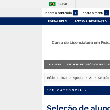
BRASIL
Ir para o conteúdo
1
Ir para o menu
2
PORTAL UFPEL
ACESSO À INFORMAÇÃO
Curso de Licenciatura em Físic
O CURSO
PROJETO PEDAGÓGICO DO CUR
Início
2023
Agosto
21
Seleção 
SEM CATEGORIA
>
Seleção de aluno