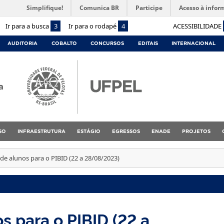
Simplifique!
Comunica BR
Participe
Acesso à infor
Ir para a busca
3
Ir para o rodapé
4
ACESSIBILIDADE
AUDITORIA
COBALTO
CONCURSOS
EDITAIS
INTERNACIONAL
a
SO
INFRAESTRUTURA
ESTÁGIO
EGRESSOS
ENADE
PROJETOS
de alunos para o PIBID (22 a 28/08/2023)
s para o PIBID (22 a