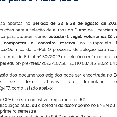
tão abertas, no
período de 22 a 28
de agosto de 202
scrições para a seleção de alunos do Curso de Licenciatu
sica para atuarem como
bolsista (1 vaga),
volu
ntários (2 v
u
comporem o
cadastro reserva
no subprojeto P
sica/Química da UFPel. O processo de seleção será real
o
s termos do Edital n
30/2022 de seleção em fluxo contín
fpel.edu.br/pre/files/2022/10/SEI_23110.037315_2022_84.
ação dos documentos exigidos pode ser encontrada no Ed
e ser feito através do formulário onl
Kg4F7
, como listado abaixo:
 e CPF (se este não estiver registrado no RG)
 graduação atual
ou
o boletim de desempenho no ENEM ou
 primeiro semestre
nteresse em participar do PIBID (máximo 2 páginas)