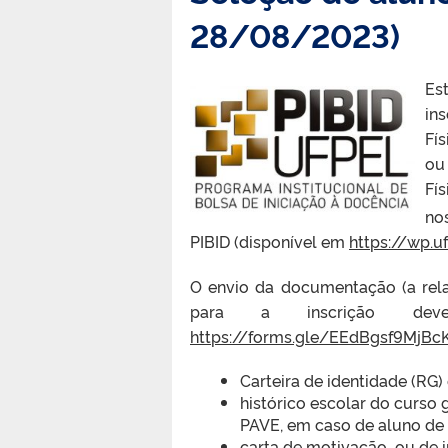
28/08/2023)
Es
in
Fí
o
Fí
no
PIBID (disponível em
https://wp.u
O envio da documentação (a rel
para a inscrição dev
https://forms.gle/EEdBgsf9MjBc
Carteira de identidade (RG)
histórico escolar do curso
PAVE, em caso de aluno de
carta de motivação ou de i