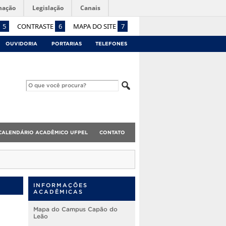
mação
Legislação
Canais
5
CONTRASTE
6
MAPA DO SITE
7
OUVIDORIA
PORTARIAS
TELEFONES
CALENDÁRIO ACADÊMICO UFPEL
CONTATO
INFORMAÇÕES
ACADÊMICAS
Mapa do Campus Capão do
Leão