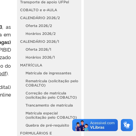
Transporte de apoio UFPel
COBALTO e e-AULA
CALENDÁRIO 2026/2
3
, as
Oferta 2026/2
ra em
Horários 2026/2
agas)
CALENDÁRIO 2026/1
IBID
Oferta 2026/1
izado
Horários 2026/1
uo do
MATRÍCULA
pdf
).
Matrícula de ingressantes
Rematrícula (solicitação pelo
COBALTO)
ital)
Correção de matrícula
ine
(solicitação pelo COBALTO)
Trancamento de matrícula
Matrícula especial
(solicitação pelo COBALTO)
Quebra de pré-requisito
FORMULÁRIOS E