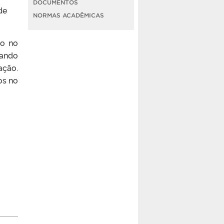
DOCUMENTOS
de
NORMAS ACADÊMICAS
ão no
uando
ação.
os no