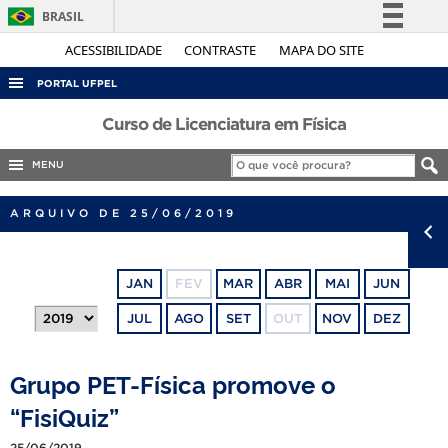
BRASIL
Simplifique!
ACESSIBILIDADE
CONTRASTE
MAPA DO SITE
Comunica BR
PORTAL UFPEL
Participe
ACESSO À INFORMAÇÃO
Curso de Licenciatura em Física
Acesso à informação
AUDITORIA
MENU
Legislação
COBALTO
Canais
ARQUIVO DE 25/06/2019
CONCURSOS
EDITAIS
JAN
FEV
MAR
ABR
MAI
JUN
INTERNACIONAL
JUL
AGO
SET
OUT
NOV
DEZ
OUVIDORIA
PORTARIAS
Grupo PET-Física promove o
TELEFONES
“FisiQuiz”
25/06/2019