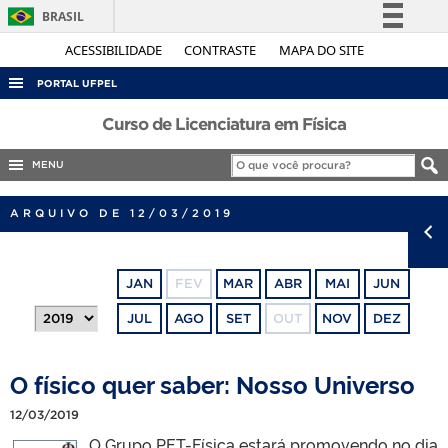
BRASIL
Simplifique!
ACESSIBILIDADE
CONTRASTE
MAPA DO SITE
Comunica BR
PORTAL UFPEL
Participe
ACESSO À INFORMAÇÃO
Curso de Licenciatura em Física
Acesso à informação
AUDITORIA
MENU
Legislação
COBALTO
Canais
ARQUIVO DE 12/03/2019
CONCURSOS
EDITAIS
JAN
FEV
MAR
ABR
MAI
JUN
INTERNACIONAL
JUL
AGO
SET
OUT
NOV
DEZ
OUVIDORIA
PORTARIAS
O físico quer saber: Nosso Universo
TELEFONES
12/03/2019
O Grupo PET-Física estará promovendo no dia