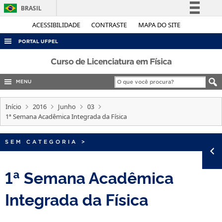
BRASIL
Simplifique!
ACESSIBILIDADE
CONTRASTE
MAPA DO SITE
Comunica BR
PORTAL UFPEL
Participe
ACESSO À INFORMAÇÃO
Curso de Licenciatura em Física
Acesso à informação
AUDITORIA
MENU
Legislação
COBALTO
Canais
Início
2016
Junho
03
CONCURSOS
1ª Semana Acadêmica Integrada da Física
EDITAIS
SEM CATEGORIA
>
INTERNACIONAL
OUVIDORIA
1ª Semana Acadêmica
PORTARIAS
Integrada da Física
TELEFONES