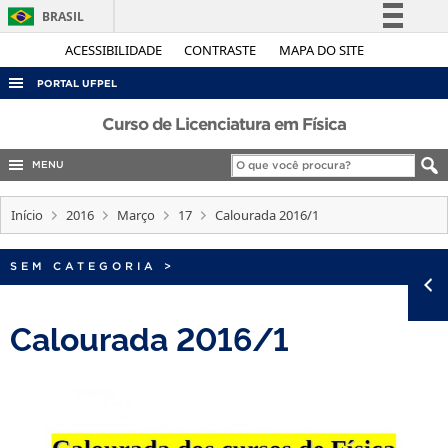
BRASIL
Simplifique!
ACESSIBILIDADE
CONTRASTE
MAPA DO SITE
Comunica BR
PORTAL UFPEL
Participe
ACESSO À INFORMAÇÃO
Curso de Licenciatura em Física
Acesso à informação
AUDITORIA
MENU
Legislação
COBALTO
Canais
Início
2016
Março
17
Calourada 2016/1
CONCURSOS
EDITAIS
SEM CATEGORIA
>
INTERNACIONAL
Calourada 2016/1
OUVIDORIA
PORTARIAS
TELEFONES