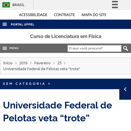
BRASIL
Simplifique!
ACESSIBILIDADE
CONTRASTE
MAPA DO SITE
Comunica BR
PORTAL UFPEL
Participe
ACESSO À INFORMAÇÃO
Curso de Licenciatura em Física
Acesso à informação
AUDITORIA
MENU
Legislação
COBALTO
Canais
Início
2016
Fevereiro
25
CONCURSOS
Universidade Federal de Pelotas veta “trote”
EDITAIS
SEM CATEGORIA
>
INTERNACIONAL
OUVIDORIA
Universidade Federal de
PORTARIAS
Pelotas veta “trote”
TELEFONES