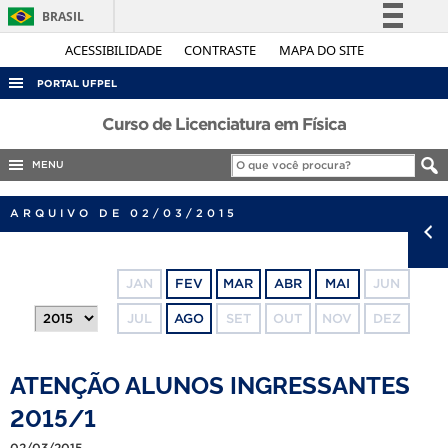
BRASIL
Simplifique!
ACESSIBILIDADE
CONTRASTE
MAPA DO SITE
Comunica BR
PORTAL UFPEL
Participe
ACESSO À INFORMAÇÃO
Curso de Licenciatura em Física
Acesso à informação
AUDITORIA
MENU
Legislação
COBALTO
Canais
ARQUIVO DE 02/03/2015
CONCURSOS
EDITAIS
JAN
FEV
MAR
ABR
MAI
JUN
INTERNACIONAL
JUL
AGO
SET
OUT
NOV
DEZ
OUVIDORIA
PORTARIAS
ATENÇÃO ALUNOS INGRESSANTES
TELEFONES
2015/1
02/03/2015