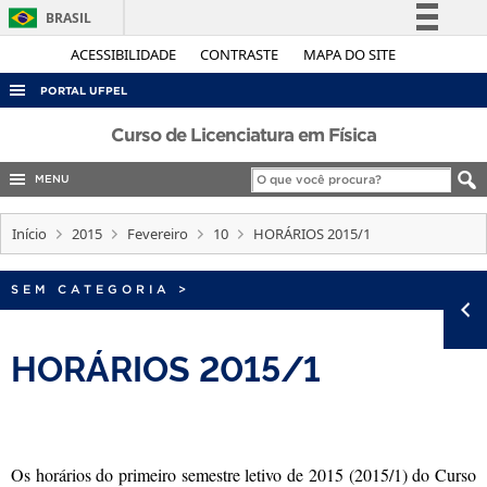
BRASIL
Simplifique!
ACESSIBILIDADE
CONTRASTE
MAPA DO SITE
Comunica BR
PORTAL UFPEL
Participe
ACESSO À INFORMAÇÃO
Curso de Licenciatura em Física
Acesso à informação
AUDITORIA
MENU
Legislação
COBALTO
Canais
Início
2015
Fevereiro
10
HORÁRIOS 2015/1
CONCURSOS
EDITAIS
SEM CATEGORIA
>
INTERNACIONAL
HORÁRIOS 2015/1
OUVIDORIA
PORTARIAS
TELEFONES
Os horários do primeiro semestre letivo de 2015 (2015/1) do Curso