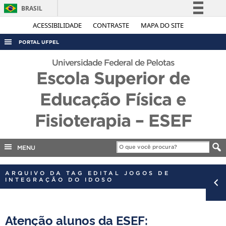
BRASIL
Simplifique!
ACESSIBILIDADE
CONTRASTE
MAPA DO SITE
Comunica BR
PORTAL UFPEL
Participe
ACESSO À INFORMAÇÃO
Universidade Federal de Pelotas
Acesso à informação
Escola Superior de
AUDITORIA
Legislação
Educação Física e
COBALTO
Canais
CONCURSOS
Fisioterapia – ESEF
EDITAIS
INTERNACIONAL
MENU
OUVIDORIA
ARQUIVO DA TAG EDITAL JOGOS DE
INTEGRAÇÃO DO IDOSO
PORTARIAS
TELEFONES
Atenção alunos da ESEF: