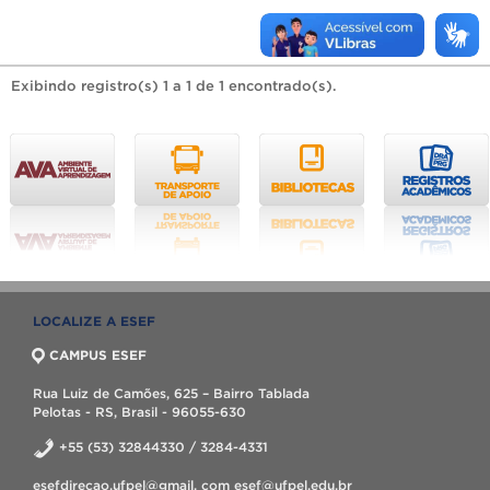
Exibindo registro(s) 1 a 1 de 1 encontrado(s).
LOCALIZE A ESEF
CAMPUS ESEF
Rua Luiz de Camões, 625 – Bairro Tablada
Pelotas - RS, Brasil - 96055-630
+55 (53) 32844330 / 3284-4331
esefdirecao.ufpel@gmail. com esef@ufpel.edu.br