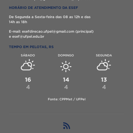
HORÁRIO DE ATENDIMENTO DA ESEF
De Segunda a Sexta-feira das 08 as 12h e das
14h as 18h
E-mail: esefdirecao.ufpel@gmail.com (principal)
e esef@ufpel.edu.br
TEMPO EM PELOTAS, RS
SÁBADO
DOMINGO
SEGUNDA
16
14
13
4
4
4
Fonte: CPPMet / UFPel