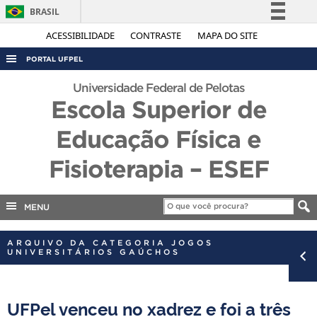
BRASIL
Simplifique!
ACESSIBILIDADE
CONTRASTE
MAPA DO SITE
Comunica BR
PORTAL UFPEL
Participe
ACESSO À INFORMAÇÃO
Universidade Federal de Pelotas
Acesso à informação
Escola Superior de
AUDITORIA
Legislação
Educação Física e
COBALTO
Canais
CONCURSOS
Fisioterapia – ESEF
EDITAIS
INTERNACIONAL
MENU
OUVIDORIA
ARQUIVO DA CATEGORIA JOGOS
UNIVERSITÁRIOS GAÚCHOS
PORTARIAS
TELEFONES
UFPel venceu no xadrez e foi a três