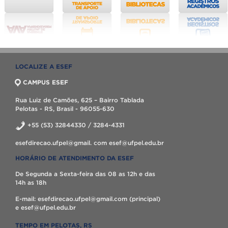
LOCALIZE A ESEF
CAMPUS ESEF
Rua Luiz de Camões, 625 – Bairro Tablada
Pelotas - RS, Brasil - 96055-630
+55 (53) 32844330 / 3284-4331
esefdirecao.ufpel@gmail. com esef@ufpel.edu.br
HORÁRIO DE ATENDIMENTO DA ESEF
De Segunda a Sexta-feira das 08 as 12h e das
14h as 18h
E-mail: esefdirecao.ufpel@gmail.com (principal)
e esef@ufpel.edu.br
TEMPO EM PELOTAS, RS