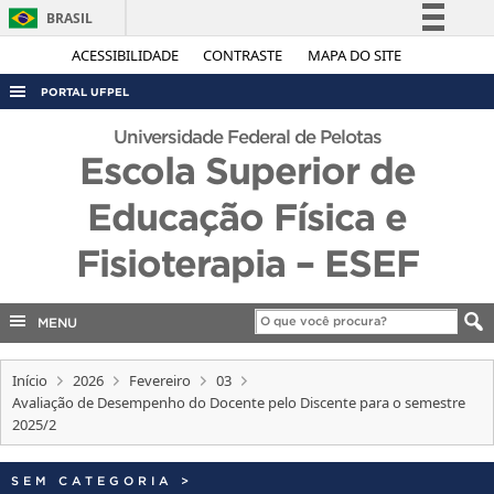
BRASIL
Simplifique!
ACESSIBILIDADE
CONTRASTE
MAPA DO SITE
Comunica BR
PORTAL UFPEL
Participe
ACESSO À INFORMAÇÃO
Universidade Federal de Pelotas
Acesso à informação
Escola Superior de
AUDITORIA
Legislação
Educação Física e
COBALTO
Canais
CONCURSOS
Fisioterapia – ESEF
EDITAIS
INTERNACIONAL
MENU
OUVIDORIA
Início
2026
Fevereiro
03
PORTARIAS
Avaliação de Desempenho do Docente pelo Discente para o semestre
2025/2
TELEFONES
SEM CATEGORIA
>