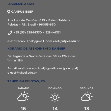
LOCALIZE A ESEF
CAMPUS ESEF
Rua Luiz de Camões, 625 – Bairro Tablada
Pelotas - RS, Brasil - 96055-630
+55 (53) 32844330 / 3284-4331
esefdirecao.ufpel@gmail. com esef@ufpel.edu.br
HORÁRIO DE ATENDIMENTO DA ESEF
De Segunda a Sexta-feira das 08 as 12h e das
14h as 18h
E-mail: esefdirecao.ufpel@gmail.com (principal)
e esef@ufpel.edu.br
TEMPO EM PELOTAS, RS
SÁBADO
DOMINGO
SEGUNDA
16
14
13