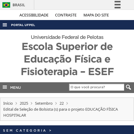
BRASIL
Simplifique!
ACESSIBILIDADE
CONTRASTE
MAPA DO SITE
Comunica BR
PORTAL UFPEL
Participe
ACESSO À INFORMAÇÃO
Universidade Federal de Pelotas
Acesso à informação
Escola Superior de
AUDITORIA
Legislação
Educação Física e
COBALTO
Canais
CONCURSOS
Fisioterapia – ESEF
EDITAIS
INTERNACIONAL
MENU
OUVIDORIA
Início
2025
Setembro
22
PORTARIAS
Edital de Seleção de Bolsista (s) para o projeto EDUCAÇÃO FÍSICA
HOSPITALAR
TELEFONES
SEM CATEGORIA
>