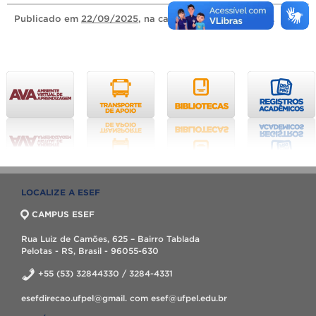
Publicado
em
22/09/2025
, na categoria
Sem categoria
.
LOCALIZE A ESEF
CAMPUS ESEF
Rua Luiz de Camões, 625 – Bairro Tablada
Pelotas - RS, Brasil - 96055-630
+55 (53) 32844330 / 3284-4331
esefdirecao.ufpel@gmail. com esef@ufpel.edu.br