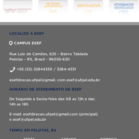
LOCALIZE A ESEF
CAMPUS ESEF
Rua Luiz de Camões, 625 – Bairro Tablada
Pelotas - RS, Brasil - 96055-630
+55 (53) 32844330 / 3284-4331
esefdirecao.ufpel@gmail. com esef@ufpel.edu.br
HORÁRIO DE ATENDIMENTO DA ESEF
De Segunda a Sexta-feira das 08 as 12h e das
14h as 18h
E-mail: esefdirecao.ufpel@gmail.com (principal)
e esef@ufpel.edu.br
TEMPO EM PELOTAS, RS