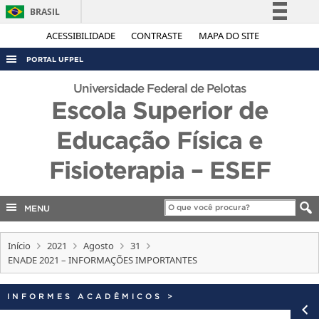
BRASIL
Simplifique!
ACESSIBILIDADE
CONTRASTE
MAPA DO SITE
Comunica BR
PORTAL UFPEL
Participe
ACESSO À INFORMAÇÃO
Universidade Federal de Pelotas
Acesso à informação
Escola Superior de
AUDITORIA
Legislação
Educação Física e
COBALTO
Canais
CONCURSOS
Fisioterapia – ESEF
EDITAIS
INTERNACIONAL
MENU
OUVIDORIA
Início
2021
Agosto
31
PORTARIAS
ENADE 2021 – INFORMAÇÕES IMPORTANTES
TELEFONES
INFORMES ACADÊMICOS
>