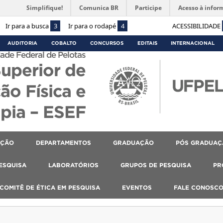
Simplifique!
Comunica BR
Participe
Acesso à infor
Ir para a busca
3
Ir para o rodapé
4
ACESSIBILIDADE
AUDITORIA
COBALTO
CONCURSOS
EDITAIS
INTERNACIONAL
ade Federal de Pelotas
Superior de
ão Física e
apia – ESEF
AÇÃO
DEPARTAMENTOS
GRADUAÇÃO
PÓS GRADUAÇ
PESQUISA
LABORATÓRIOS
GRUPOS DE PESQUISA
PR
COMITÊ DE ÉTICA EM PESQUISA
EVENTOS
FALE CONOSC