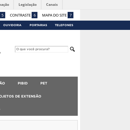
mação
Legislação
Canais
5
CONTRASTE
6
MAPA DO SITE
7
OUVIDORIA
PORTARIAS
TELEFONES
ÃO
PIBID
PET
OJETOS DE EXTENSÃO
O