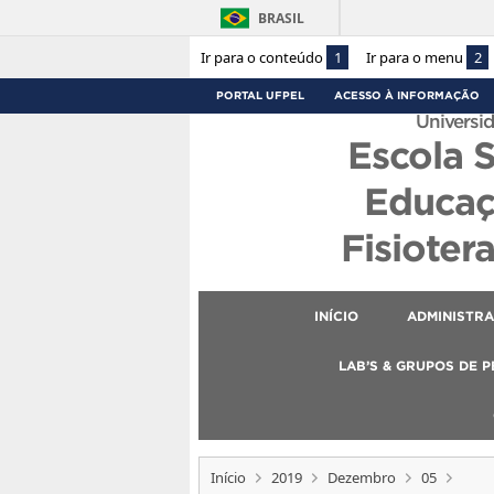
BRASIL
Ir para o conteúdo
1
Ir para o menu
2
PORTAL UFPEL
ACESSO À INFORMAÇÃO
Universid
Escola 
Educaç
Fisioter
INÍCIO
ADMINISTR
LAB’S & GRUPOS DE 
Início
2019
Dezembro
05