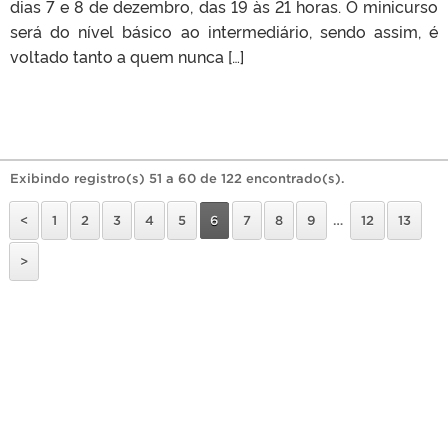
dias 7 e 8 de dezembro, das 19 às 21 horas. O minicurso
será do nível básico ao intermediário, sendo assim, é
voltado tanto a quem nunca […]
Exibindo registro(s) 51 a 60 de 122 encontrado(s).
<
1
2
3
4
5
6
7
8
9
…
12
13
>