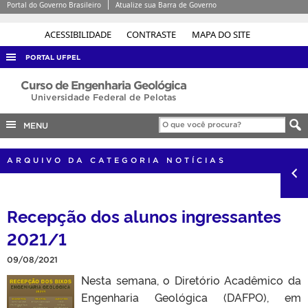
Portal do Governo Brasileiro
Atualize sua Barra de Governo
ACESSIBILIDADE
CONTRASTE
MAPA DO SITE
PORTAL UFPEL
ACESSO À INFORMAÇÃO
Curso de Engenharia Geológica
Universidade Federal de Pelotas
AUDITORIA
MENU
COBALTO
CONCURSOS
ARQUIVO DA CATEGORIA NOTÍCIAS
EDITAIS
INTERNACIONAL
Recepção dos alunos ingressantes
OUVIDORIA
2021/1
PORTARIAS
09/08/2021
TELEFONES
Nesta semana, o Diretório Acadêmico da
Engenharia Geológica (DAFPO), em