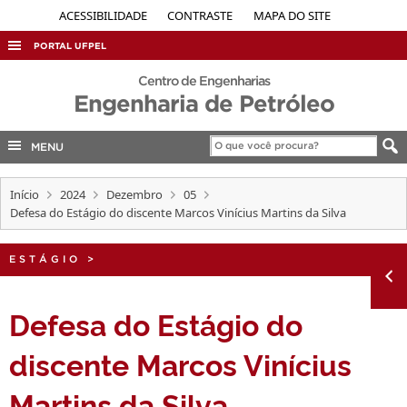
ACESSIBILIDADE
CONTRASTE
MAPA DO SITE
PORTAL UFPEL
ACESSO À INFORMAÇÃO
Centro de Engenharias
Engenharia de Petróleo
AUDITORIA
COBALTO
MENU
CONCURSOS
Início
2024
Dezembro
05
EDITAIS
Defesa do Estágio do discente Marcos Vinícius Martins da Silva
INTERNACIONAL
ESTÁGIO
>
OUVIDORIA
PORTARIAS
Defesa do Estágio do
TELEFONES
discente Marcos Vinícius
Martins da Silva