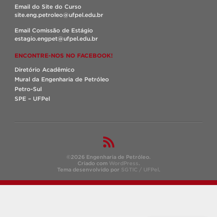
Email do Site do Curso
site.eng.petroleo@ufpel.edu.br
Email Comissão de Estágio
estagio.engpet@ufpel.edu.br
ENCONTRE-NOS NO FACEBOOK!
Diretório Acadêmico
Mural da Engenharia de Petróleo
Petro-Sul
SPE – UFPel
©2026 Engenharia de Petróleo.
Criado com
WordPress
.
Tema desenvolvido por
SGTIC / UFPel
.