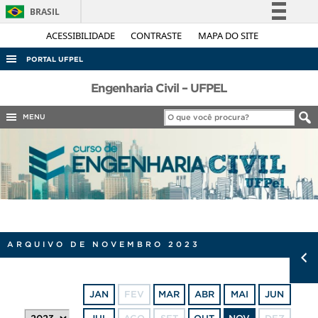
BRASIL
Simplifique!
ACESSIBILIDADE
CONTRASTE
MAPA DO SITE
Comunica BR
PORTAL UFPEL
Participe
ACESSO À INFORMAÇÃO
Engenharia Civil – UFPEL
Acesso à informação
AUDITORIA
MENU
Legislação
COBALTO
Canais
CONCURSOS
EDITAIS
INTERNACIONAL
OUVIDORIA
ARQUIVO DE NOVEMBRO 2023
PORTARIAS
TELEFONES
JAN
FEV
MAR
ABR
MAI
JUN