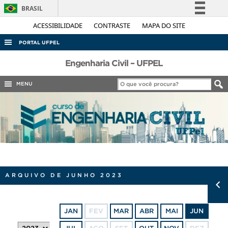
BRASIL
Simplifique!
ACESSIBILIDADE
CONTRASTE
MAPA DO SITE
Comunica BR
PORTAL UFPEL
Participe
ACESSO À INFORMAÇÃO
Engenharia Civil – UFPEL
Acesso à informação
AUDITORIA
MENU
Legislação
COBALTO
Canais
CONCURSOS
EDITAIS
INTERNACIONAL
OUVIDORIA
ARQUIVO DE JUNHO 2023
PORTARIAS
TELEFONES
JAN
FEV
MAR
ABR
MAI
JUN