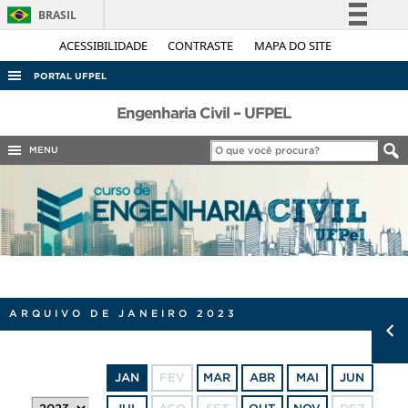
BRASIL
Simplifique!
ACESSIBILIDADE
CONTRASTE
MAPA DO SITE
Comunica BR
PORTAL UFPEL
Participe
ACESSO À INFORMAÇÃO
Engenharia Civil – UFPEL
Acesso à informação
AUDITORIA
MENU
Legislação
COBALTO
Canais
CONCURSOS
EDITAIS
INTERNACIONAL
OUVIDORIA
ARQUIVO DE JANEIRO 2023
PORTARIAS
TELEFONES
JAN
FEV
MAR
ABR
MAI
JUN