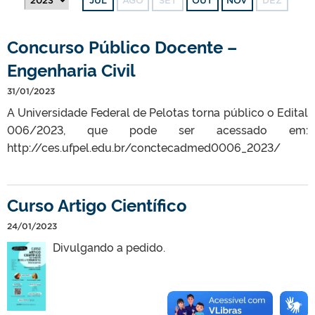
JUL
AGO
SET
OUT
NOV
DEZ
Concurso Público Docente –
Engenharia Civil
31/01/2023
A Universidade Federal de Pelotas torna público o Edital
006/2023, que pode ser acessado em:
http://ces.ufpel.edu.br/conctecadmed0006_2023/
Curso Artigo Científico
24/01/2023
Divulgando a pedido.