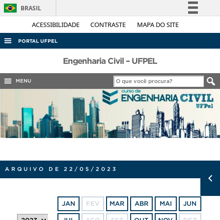
BRASIL
Simplifique!
ACESSIBILIDADE
CONTRASTE
MAPA DO SITE
Comunica BR
PORTAL UFPEL
Participe
ACESSO À INFORMAÇÃO
Engenharia Civil – UFPEL
Acesso à informação
AUDITORIA
MENU
Legislação
COBALTO
Canais
CONCURSOS
EDITAIS
INTERNACIONAL
OUVIDORIA
ARQUIVO DE 22/05/2023
PORTARIAS
TELEFONES
JAN
FEV
MAR
ABR
MAI
JUN