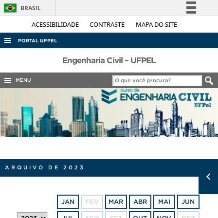
BRASIL
Simplifique!
ACESSIBILIDADE
CONTRASTE
MAPA DO SITE
Comunica BR
PORTAL UFPEL
Participe
ACESSO À INFORMAÇÃO
Engenharia Civil – UFPEL
Acesso à informação
AUDITORIA
MENU
Legislação
COBALTO
Canais
CONCURSOS
EDITAIS
INTERNACIONAL
OUVIDORIA
ARQUIVO DE 2023
PORTARIAS
TELEFONES
JAN
FEV
MAR
ABR
MAI
JUN