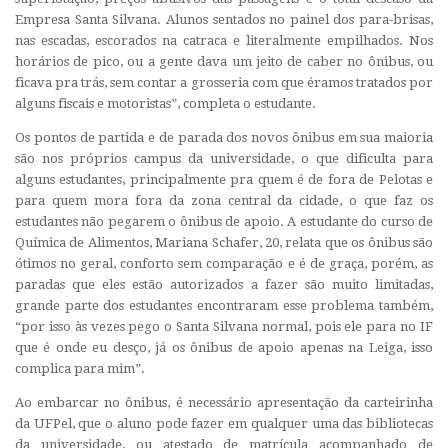
Empresa Santa Silvana. Alunos sentados no painel dos para-brisas,
nas escadas, escorados na catraca e literalmente empilhados. Nos
horários de pico, ou a gente dava um jeito de caber no ônibus, ou
ficava pra trás, sem contar a grosseria com que éramos tratados por
alguns fiscais e motoristas”, completa o estudante.
Os pontos de partida e de parada dos novos ônibus em sua maioria
são nos próprios campus da universidade, o que dificulta para
alguns estudantes, principalmente pra quem é de fora de Pelotas e
para quem mora fora da zona central da cidade, o que faz os
estudantes não pegarem o ônibus de apoio. A estudante do curso de
Química de Alimentos, Mariana Schafer, 20, relata que os ônibus são
ótimos no geral, conforto sem comparação e é de graça, porém, as
paradas que eles estão autorizados a fazer são muito limitadas,
grande parte dos estudantes encontraram esse problema também,
“por isso às vezes pego o Santa Silvana normal, pois ele para no IF
que é onde eu desço, já os ônibus de apoio apenas na Leiga, isso
complica para mim”.
Ao embarcar no ônibus, é necessário apresentação da carteirinha
da UFPel, que o aluno pode fazer em qualquer uma das bibliotecas
da universidade, ou atestado de matrícula acompanhado de