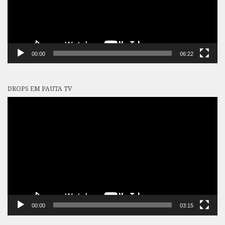
00:00
06:22
DROPS EM PAUTA TV
Tocador
de
vídeo
00:00
03:15