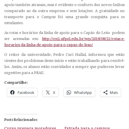
apoio também atrasam, mas é evidente o conforto dos novos ônibus
comparado ao da outra empresa e sem lotações. A gratuidade no
transporte para o Campus foi uma grande conquista para os
estudantes.
As rotas e horários da linha de apoio para o Capão do Leão podem
ser acessadas em:
http://ccs2.ufpel.edu.br/wp/2018/08/21/rotas-e-
horarios-da-linha-de-apoio-para-o-capao-do-leao/
O reitor da universidade, Pedro Curi Hallal, informou que estão
cientes dos problemas desse inicio e estão trabalhando para resolvê-
los. Assim, os alunos estão convidados a sempre que puderem levar
sugestões para a PRAE.
Compartilhe:
Facebook
X
WhatsApp
Mais
Posts Relacionados
Curso prepara moradores
Estrada para o campus