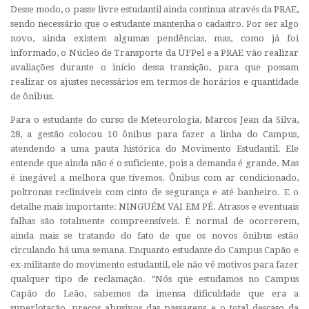
Desse modo, o passe livre estudantil ainda continua através da PRAE,
sendo necessário que o estudante mantenha o cadastro. Por ser algo
novo, ainda existem algumas pendências, mas, como já foi
informado, o Núcleo de Transporte da UFPel e a PRAE vão realizar
avaliações durante o início dessa transição, para que possam
realizar os ajustes necessários em termos de horários e quantidade
de ônibus.
Para o estudante do curso de Meteorologia, Marcos Jean da Silva,
28, a gestão colocou 10 ônibus para fazer a linha do Campus,
atendendo a uma pauta histórica do Movimento Estudantil. Ele
entende que ainda não é o suficiente, pois a demanda é grande. Mas
é inegável a melhora que tivemos. Ônibus com ar condicionado,
poltronas reclináveis com cinto de segurança e até banheiro. E o
detalhe mais importante: NINGUÉM VAI EM PÉ. Atrasos e eventuais
falhas são totalmente compreensíveis. É normal de ocorrerem,
ainda mais se tratando do fato de que os novos ônibus estão
circulando há uma semana. Enquanto estudante do Campus Capão e
ex-militante do movimento estudantil, ele não vê motivos para fazer
qualquer tipo de reclamação. “Nós que estudamos no Campus
Capão do Leão, sabemos da imensa dificuldade que era a
superlotação, preços abusivos das passagens e o total descaso da