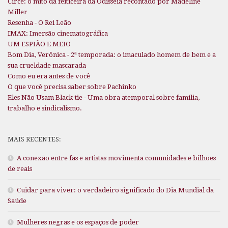
Circe: o mito da feiticeira da Odisseia recontado por Madeline
Miller
Resenha - O Rei Leão
IMAX: Imersão cinematográfica
UM ESPIÃO E MEIO
Bom Dia, Verônica - 2ª temporada: o imaculado homem de bem e a
sua crueldade mascarada
Como eu era antes de você
O que você precisa saber sobre Pachinko
Eles Não Usam Black-tie - Uma obra atemporal sobre família,
trabalho e sindicalismo.
MAIS RECENTES:
A conexão entre fãs e artistas movimenta comunidades e bilhões
de reais
Cuidar para viver: o verdadeiro significado do Dia Mundial da
Saúde
Mulheres negras e os espaços de poder