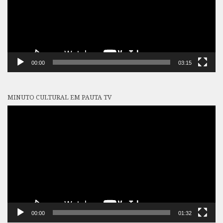
00:00
03:15
MINUTO CULTURAL EM PAUTA TV
Tocador
de
vídeo
00:00
01:32