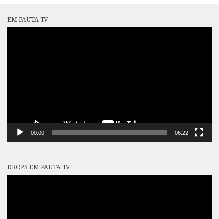
EM PAUTA TV
Tocador
de
vídeo
00:00
06:22
DROPS EM PAUTA TV
Tocador
de
vídeo