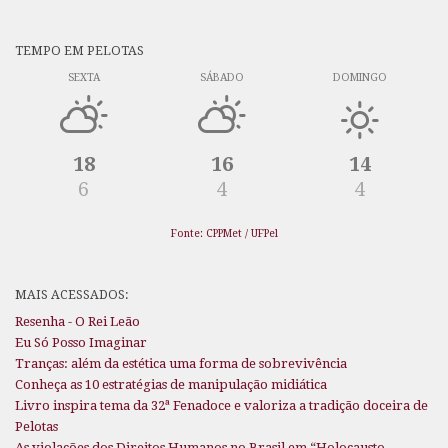
TEMPO EM PELOTAS
SEXTA
SÁBADO
DOMINGO
18
16
14
6
4
4
Fonte: CPPMet / UFPel
MAIS ACESSADOS:
Resenha - O Rei Leão
Eu Só Posso Imaginar
Tranças: além da estética uma forma de sobrevivência
Conheça as 10 estratégias de manipulação midiática
Livro inspira tema da 32ª Fenadoce e valoriza a tradição doceira de
Pelotas
As violações dos Direitos Humanos no Brasil em “Holocausto