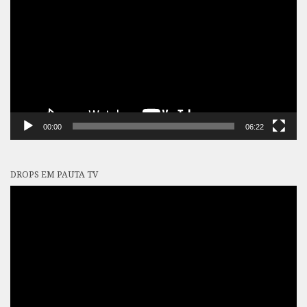
vídeo
00:00
06:22
DROPS EM PAUTA TV
Tocador
de
vídeo