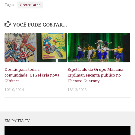
Tags:
Vicente Pardo
VOCÊ PODE GOSTAR...
Dos fãs para toda a
Espetáculo do Grupo Mariana
comunidade: UFPel cria nova
Espilman encanta público no
Gibiteca
Theatro Guarany
10/10/2024
18/12/2023
EM PAUTA TV
Tocador
de