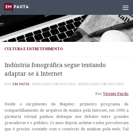
Skip to content
CULTURA E ENTRETENIMENTO
Indústria fonográfica segue tentando
adaptar-se à Internet
POR
EM PAUTA
· PUBLICADO EM
05/11/2014
· ATUALIZADO EM
20/11/2015
Por
Vicente Pardo
Desde o surgimento do Napster, primeiro programa de
compartilhamento de arquivos de música pela Internet, em 1999, a
pirataria virtual ganhou destaque nos debates entre grandes
gravadoras e o público. 15 anos depois, artistas e selos perceberam
que é preciso coexistir com o comércio de músicas pela web. Tal