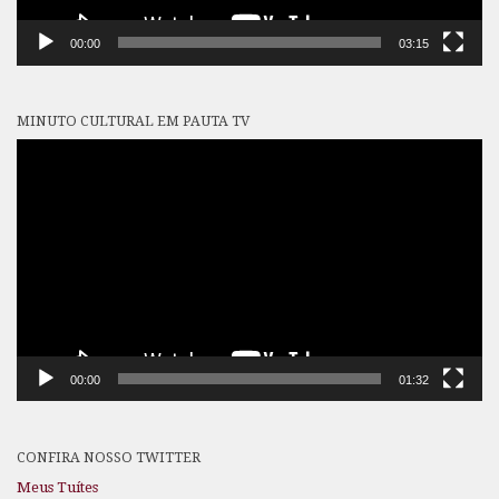
00:00
03:15
MINUTO CULTURAL EM PAUTA TV
Tocador
de
vídeo
00:00
01:32
CONFIRA NOSSO TWITTER
Meus Tuítes