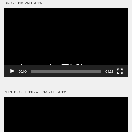
DROPS EM PAUTA TV
Tocador
de
vídeo
00:00
03:15
MINUTO CULTURAL EM PAUTA TV
Tocador
de
vídeo