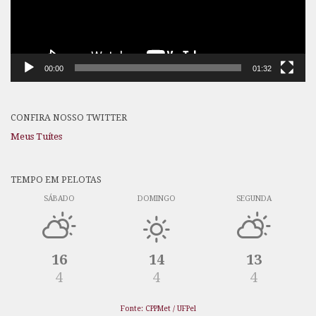
00:00
01:32
CONFIRA NOSSO TWITTER
Meus Tuítes
TEMPO EM PELOTAS
SÁBADO
DOMINGO
SEGUNDA
16
14
13
4
4
4
Fonte: CPPMet / UFPel