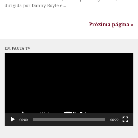
dirigida por Danny Boyle e...
Próxima página »
EM PAUTA TV
Tocador
de
vídeo
00:00
06:22