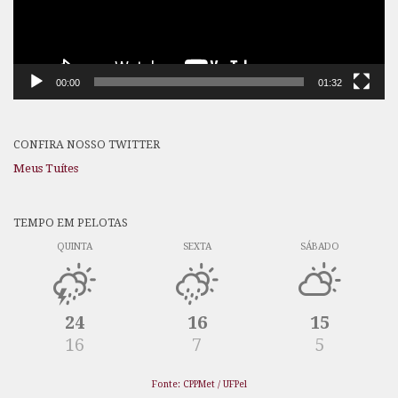
00:00
01:32
CONFIRA NOSSO TWITTER
Meus Tuítes
TEMPO EM PELOTAS
QUINTA
SEXTA
SÁBADO
24
16
15
16
7
5
Fonte: CPPMet / UFPel