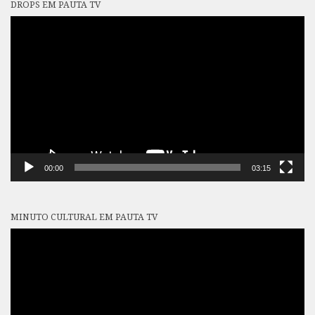
DROPS EM PAUTA TV
Tocador
de
vídeo
00:00
03:15
MINUTO CULTURAL EM PAUTA TV
Tocador
de
vídeo