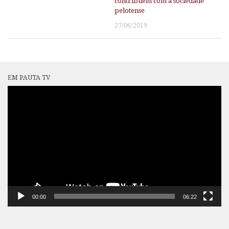
contribuem com a sociedade
pelotense
27/06/2019
EM PAUTA TV
Tocador
de
vídeo
00:00
06:22