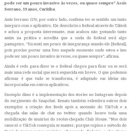
pode ser um pouco invasivo às vezes, ou quase sempre”
Assis
Serrano, 19 anos, Curitiba
Assis Serrano (19), por outro lado, confessa ter se sentido um tanto
inseguro com o aplicativo. Ele descobriu o BeReal através do Tiktok
e achou a proposta interessante, mas acabou não gostando tanto
assim na prática e acredita que a onda do BeReal será algo
passageiro. “Eu senti um pouco de insegurança usando ele [BeReal],
pois preciso portar uma foto naquele momento onde estou e isso
pode ser um pouco invasivo às vezes, ou quase sempre”, afirma.
Ainda é cedo para dizer se o BeReal chegou para ficar ou se será
mais uma rede social que será esquecida em breve. O que podemos
afirmar é que tudo se transforma, é adaptado eas ideias são
incorporadas em outros aplicativos.
Exemplo disso é a implementação dos stories no Instagram depois
do surgimento do Snapchat. Renato também relembra outros dois
exemplos: a criação dos Reels após a ascensão do TikTok e a
chegada das salas de chat no twitter quando houve toda uma
mobilização de usuários do recém-chegado Club House. “Nos dois
casos só o TikTok conseguiu se manter, porque copiou o método do