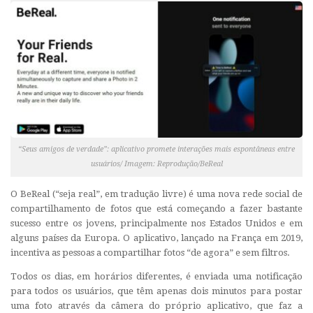
“Seus amigos de verdade”: aplicativo promete interações mais espontâneas entre
usuários/ Imagem: Reprodução/BeReal
O BeReal (“seja real”, em tradução livre) é uma nova rede social de
compartilhamento de fotos que está começando a fazer bastante
sucesso entre os jovens, principalmente nos Estados Unidos e em
alguns países da Europa. O aplicativo, lançado na França em 2019,
incentiva as pessoas a compartilhar fotos “de agora” e sem filtros.
Todos os dias, em horários diferentes, é enviada uma notificação
para todos os usuários, que têm apenas dois minutos para postar
uma foto através da câmera do próprio aplicativo, que faz a