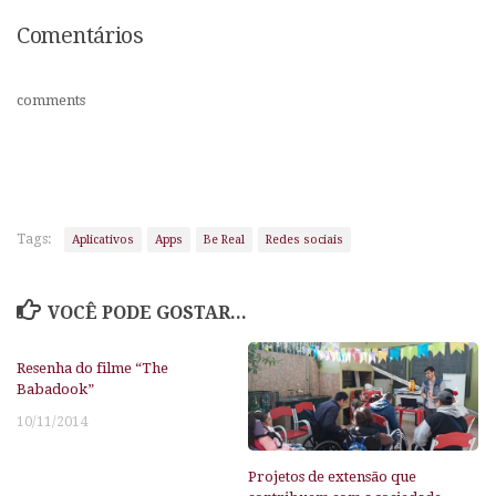
Comentários
comments
Tags:
Aplicativos
Apps
Be Real
Redes sociais
VOCÊ PODE GOSTAR...
Resenha do filme “The
Babadook”
10/11/2014
Projetos de extensão que