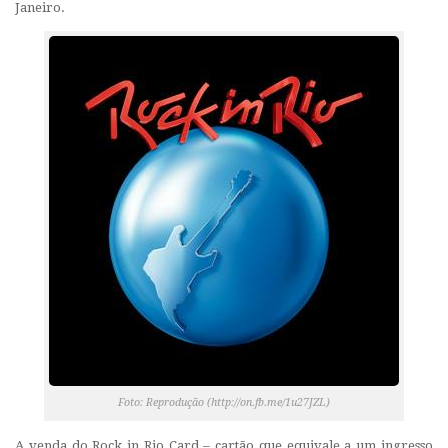
Janeiro.
Foto: Reprodução (http://on.fb.me/1u27JZL)
A venda do Rock in Rio Card – cartão que equivale a um ingresso