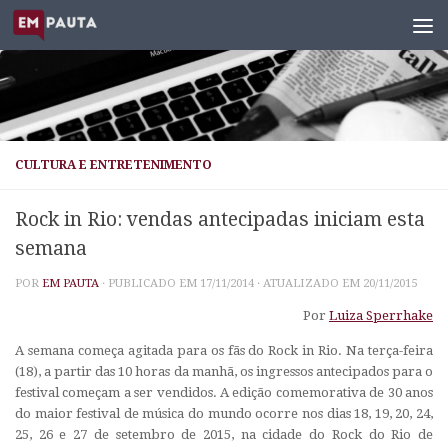
Skip to content
CULTURA E ENTRETENIMENTO
Rock in Rio: vendas antecipadas iniciam esta
semana
POR
EM PAUTA
· PUBLICADO EM
17/11/2014
· ATUALIZADO EM
20/11/2015
Por
Luiza Sperrhake
A semana começa agitada para os fãs do Rock in Rio. Na terça-feira
(18), a partir das 10 horas da manhã, os ingressos antecipados para o
festival começam a ser vendidos. A edição comemorativa de 30 anos
do maior festival de música do mundo ocorre nos dias 18, 19, 20, 24,
25, 26 e 27 de setembro de 2015, na cidade do Rock do Rio de