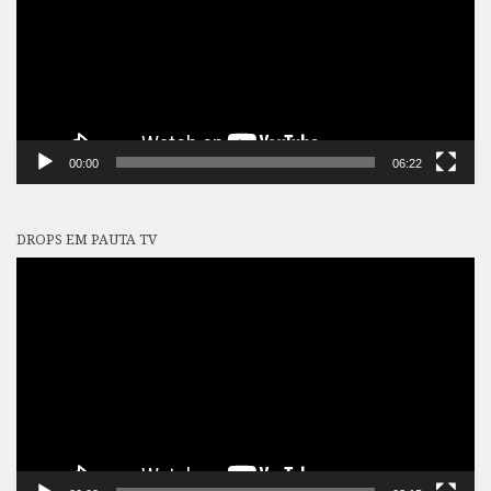
00:00
06:22
DROPS EM PAUTA TV
Tocador
de
vídeo