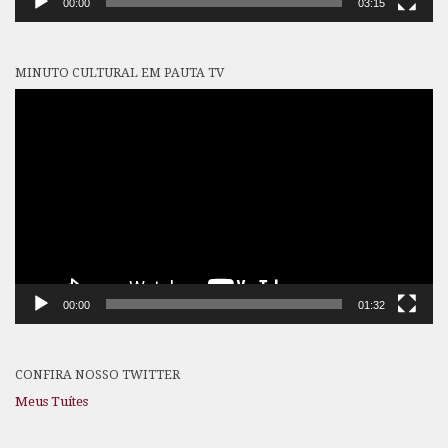
00:00
03:15
MINUTO CULTURAL EM PAUTA TV
Tocador
de
vídeo
00:00
01:32
CONFIRA NOSSO TWITTER
Meus Tuítes