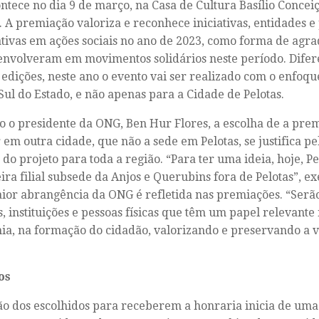
ntece no dia 9 de março, na Casa de Cultura Basílio Concei
 A premiação valoriza e reconhece iniciativas, entidades e
tivas em ações sociais no ano de 2023, como forma de agr
envolveram em movimentos solidários neste período. Dife
 edições, neste ano o evento vai ser realizado com o enfoqu
Sul do Estado, e não apenas para a Cidade de Pelotas.
 o presidente da ONG, Ben Hur Flores, a escolha de a pre
 em outra cidade, que não a sede em Pelotas, se justifica p
 do projeto para toda a região. “Para ter uma ideia, hoje, P
ira filial subsede da Anjos e Querubins fora de Pelotas”, ex
ior abrangência da ONG é refletida nas premiações. “Serã
s, instituições e pessoas físicas que têm um papel relevante
ia, na formação do cidadão, valorizando e preservando a 
ios
ão dos escolhidos para receberem a honraria inicia de uma