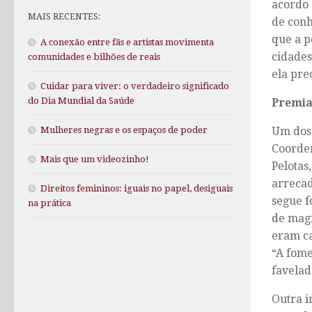
acordo 
MAIS RECENTES:
de conh
que a p
A conexão entre fãs e artistas movimenta
cidades
comunidades e bilhões de reais
ela pre
Cuidar para viver: o verdadeiro significado
do Dia Mundial da Saúde
Premi
Um dos 
Mulheres negras e os espaços de poder
Coorden
Mais que um videozinho!
Pelotas
arrecad
Direitos femininos: iguais no papel, desiguais
segue f
na prática
de magi
eram ca
“A fome
favelad
Outra i