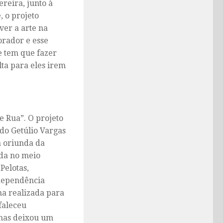
reira, junto à
, o projeto
ver a arte na
orador e esse
e tem que fazer
lta para eles irem
e Rua”. O projeto
do Getúlio Vargas
a oriunda da
ida no meio
Pelotas,
 dependência
na realizada para
faleceu
 mas deixou um