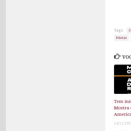
Tags:
5
Pelotas
VOC
Tem iníc
Mostra 
America
14/11/202