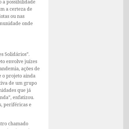
 a possibilidade
em a certeza de
otas ou nas
comunidade onde
s Solidários”.
to envolve juízes
pandemia, ações de
e o projeto ainda
ativa de um grupo
nidades que já
nda”, enfatizou.
 periféricas e
eatro chamado