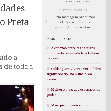
mulheres que cuidam
idades
HISTÓRIA ANTERIOR
Curta-metragem produzido
o Preta
na UFPel é indicado a
premiação internacional
MAIS RECENTES
A conexão entre fãs e artistas
movimenta comunidades e bilhões
zado a
de reais
s de toda a
Cuidar para viver: o verdadeiro
significado do Dia Mundial da
Saúde
Mulheres negras e os espaços de
poder
Mais que um videozinho!