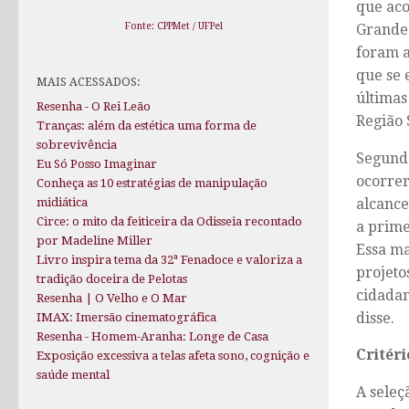
que aco
Fonte: CPPMet / UFPel
Grande.
foram a
que se 
MAIS ACESSADOS:
últimas
Resenha - O Rei Leão
Região 
Tranças: além da estética uma forma de
sobrevivência
Segundo
Eu Só Posso Imaginar
ocorrer
Conheça as 10 estratégias de manipulação
alcance
midiática
Circe: o mito da feiticeira da Odisseia recontado
a prime
por Madeline Miller
Essa ma
Livro inspira tema da 32ª Fenadoce e valoriza a
projeto
tradição doceira de Pelotas
cidadan
Resenha | O Velho e O Mar
disse.
IMAX: Imersão cinematográfica
Resenha - Homem-Aranha: Longe de Casa
Critér
Exposição excessiva a telas afeta sono, cognição e
saúde mental
A seleç