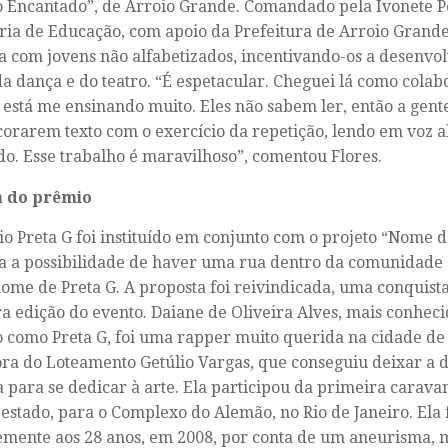
Encantado”, de Arroio Grande. Comandado pela Ivonete Pe
ria de Educação, com apoio da Prefeitura de Arroio Grande
a com jovens não alfabetizados, incentivando-os a desenvol
a dança e do teatro. “É espetacular. Cheguei lá como colab
 está me ensinando muito. Eles não sabem ler, então a gent
corarem texto com o exercício da repetição, lendo em voz a
o. Esse trabalho é maravilhoso”, comentou Flores.
 do prêmio
o Preta G foi instituído em conjunto com o projeto “Nome d
a a possibilidade de haver uma rua dentro da comunidade 
ome de Preta G. A proposta foi reivindicada, uma conquist
a edição do evento. Daiane de Oliveira Alves, mais conhec
co como Preta G, foi uma rapper muito querida na cidade de 
a do Loteamento Getúlio Vargas, que conseguiu deixar a
 para se dedicar à arte. Ela participou da primeira carava
 estado, para o Complexo do Alemão, no Rio de Janeiro. Ela 
mente aos 28 anos, em 2008, por conta de um aneurisma,