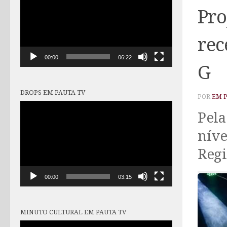
vídeo
Pro
rec
00:00
06:22
G
DROPS EM PAUTA TV
POR
EM 
Tocador
Pela
de
vídeo
níve
Regi
00:00
03:15
MINUTO CULTURAL EM PAUTA TV
Tocador