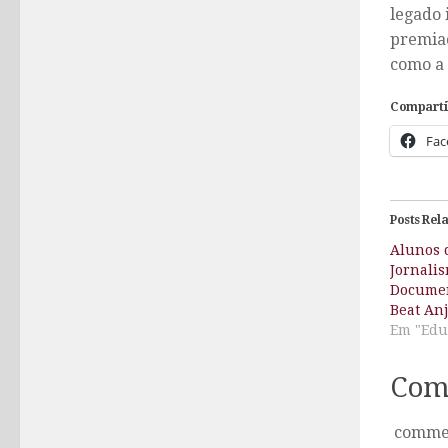
legado 
premiaç
como a 
Comparti
Fac
Posts Rel
Alunos 
Jornali
Documen
Beat An
Em "Edu
Com
comme