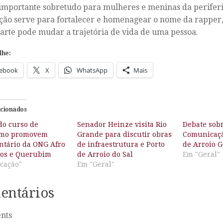
importante sobretudo para mulheres e meninas da periferia
ão serve para fortalecer e homenagear o nome da rapper
arte pode mudar a trajetória de vida de uma pessoa.
lhe:
ebook
X
WhatsApp
Mais
acionados
do curso de
Senador Heinze visita Rio
Debate sobr
smo promovem
Grande para discutir obras
Comunicaçã
tário da ONG Afro
de infraestrutura e Porto
de Arroio 
jos e Querubim
de Arroio do Sal
Em "Geral"
cação"
Em "Geral"
entários
nts