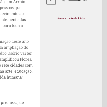
ção, em Arroio
 pessoas que
adecimento aos
Acesse o site da Rádio
rentemente das
e para toda a
miação deste ano
ela ampliação do
edro Osório vai ter
emplificou Flores.
o sete cidades com
 na arte, educação,
vida humana”,
 premissa, de