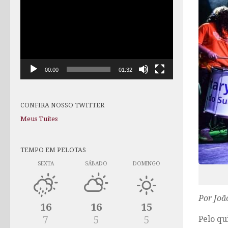
de
vídeo
00:00
01:32
CONFIRA NOSSO TWITTER
Meus Tuítes
TEMPO EM PELOTAS
SEXTA
SÁBADO
DOMINGO
Por Joã
16
16
15
Pelo qu
7
5
5