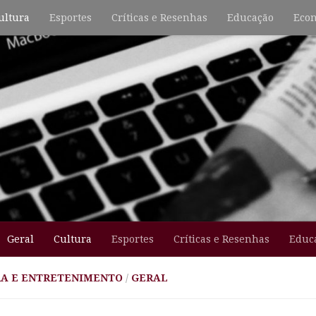
ultura
Esportes
Críticas e Resenhas
Educação
Econ
Geral
Cultura
Esportes
Críticas e Resenhas
Educ
A E ENTRETENIMENTO
/
GERAL