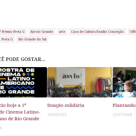
ª Prêmio Preta G
Arroio Grande
arte
Casa de Cultura Basílio Conceição
ONG
Preta G
Rio Grande do Sul
Ê PODE GOSTAR...
io hoje a 5ª
Doação solidária
Plantando
de Cinema Latino-
20/03/2023
22/07/2018
no de Rio Grande
3