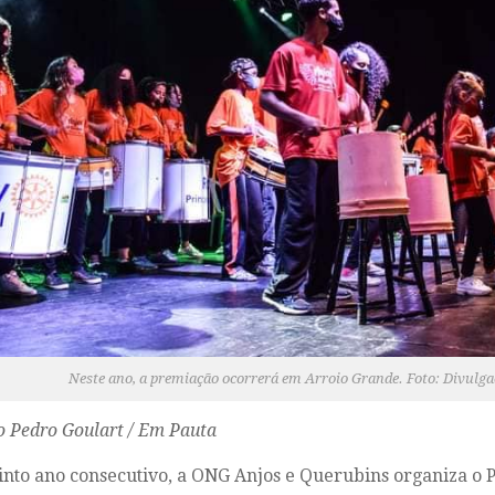
Neste ano, a premiação ocorrerá em Arroio Grande. Foto: Divulg
o Pedro Goulart / Em Pauta
into ano consecutivo, a ONG Anjos e Querubins organiza o 