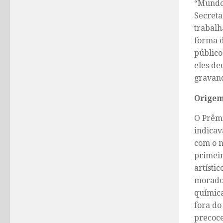
“Mundo 
Secreta
trabalh
forma d
público
eles de
gravand
Origem
O Prêmi
indicav
com o n
primeir
artísti
morador
química
fora do
precoce