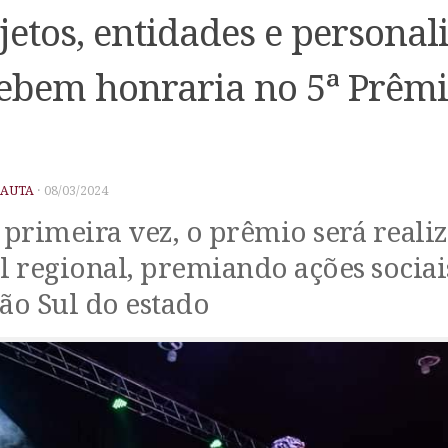
jetos, entidades e personal
ebem honraria no 5ª Prêmi
PAUTA
·
08/03/2024
 primeira vez, o prêmio será reali
l regional, premiando ações sociai
ão Sul do estado