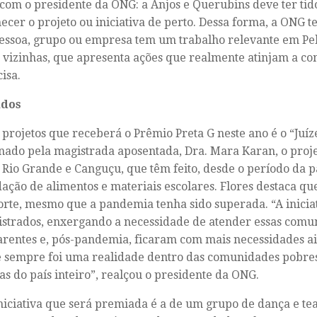
com o presidente da ONG: a Anjos e Querubins deve ter tido
ecer o projeto ou iniciativa de perto. Dessa forma, a ONG t
essoa, grupo ou empresa tem um trabalho relevante em Pel
 vizinhas, que apresenta ações que realmente atinjam a 
cisa.
ados
projetos que receberá o Prêmio Preta G neste ano é o “Juíze
ado pela magistrada aposentada, Dra. Mara Karan, o proje
, Rio Grande e Canguçu, que têm feito, desde o período da 
ação de alimentos e materiais escolares. Flores destaca qu
orte, mesmo que a pandemia tenha sido superada. “A inici
strados, enxergando a necessidade de atender essas comu
rentes e, pós-pandemia, ficaram com mais necessidades ai
 sempre foi uma realidade dentro das comunidades pobres,
as do país inteiro”, realçou o presidente da ONG.
niciativa que será premiada é a de um grupo de dança e t