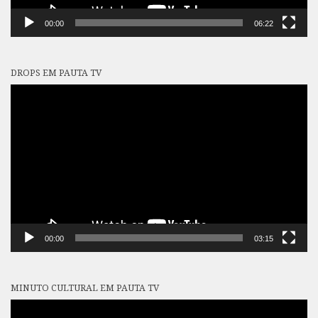
00:00
06:22
DROPS EM PAUTA TV
Tocador
de
vídeo
00:00
03:15
MINUTO CULTURAL EM PAUTA TV
Tocador