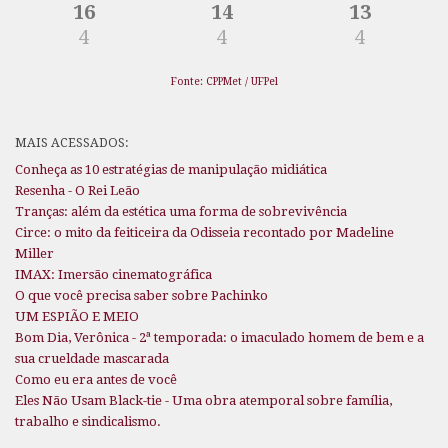
16
14
13
4
4
4
Fonte: CPPMet / UFPel
MAIS ACESSADOS:
Conheça as 10 estratégias de manipulação midiática
Resenha - O Rei Leão
Tranças: além da estética uma forma de sobrevivência
Circe: o mito da feiticeira da Odisseia recontado por Madeline
Miller
IMAX: Imersão cinematográfica
O que você precisa saber sobre Pachinko
UM ESPIÃO E MEIO
Bom Dia, Verônica - 2ª temporada: o imaculado homem de bem e a
sua crueldade mascarada
Como eu era antes de você
Eles Não Usam Black-tie - Uma obra atemporal sobre família,
trabalho e sindicalismo.