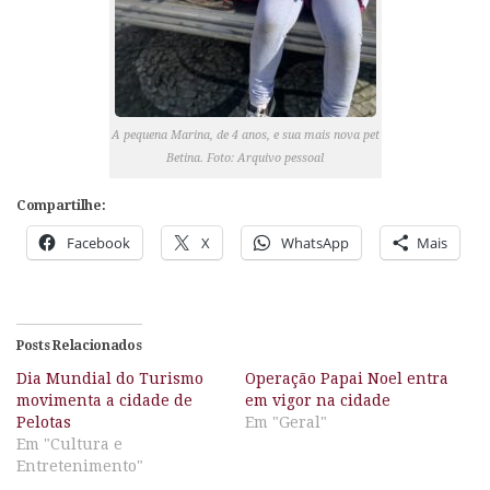
A pequena Marina, de 4 anos, e sua mais nova pet
Betina. Foto: Arquivo pessoal
Compartilhe:
Facebook
X
WhatsApp
Mais
Posts Relacionados
Dia Mundial do Turismo
Operação Papai Noel entra
movimenta a cidade de
em vigor na cidade
Pelotas
Em "Geral"
Em "Cultura e
Entretenimento"