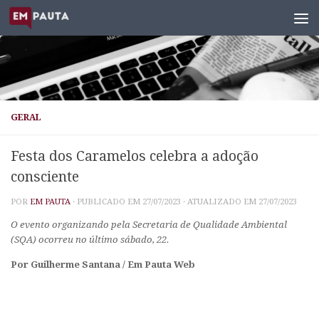
Skip to content
GERAL
Festa dos Caramelos celebra a adoção
consciente
POR
EM PAUTA
· PUBLICADO EM
27/07/2023
· ATUALIZADO EM
27/07/2023
O evento organizando pela Secretaria de Qualidade Ambiental
(SQA) ocorreu no último sábado, 22.
Por Guilherme Santana / Em Pauta Web