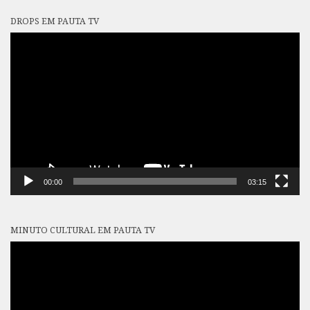
DROPS EM PAUTA TV
Tocador
de
vídeo
00:00
03:15
MINUTO CULTURAL EM PAUTA TV
Tocador
de
vídeo