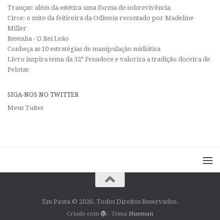
Tranças: além da estética uma forma de sobrevivência
Circe: o mito da feiticeira da Odisseia recontado por Madeline
Miller
Resenha - O Rei Leão
Conheça as 10 estratégias de manipulação midiática
Livro inspira tema da 32ª Fenadoce e valoriza a tradição doceira de
Pelotas
SIGA-NOS NO TWITTER
Meus Tuítes
Em Pauta © 2026. Todos Direitos Reservados.
Criado com
- Tema
Hueman