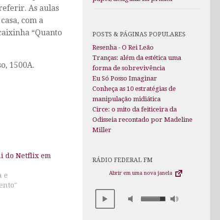
eferir. As aulas
 casa, com a
caixinha “Quanto
POSTS & PÁGINAS POPULARES
Resenha - O Rei Leão
Tranças: além da estética uma
o, 1500A.
forma de sobrevivência
Eu Só Posso Imaginar
Conheça as 10 estratégias de
manipulação midiática
Circe: o mito da feiticeira da
Odisseia recontado por Madeline
Miller
ai do Netflix em
RÁDIO FEDERAL FM
Abrir em uma nova janela
a e
ento"