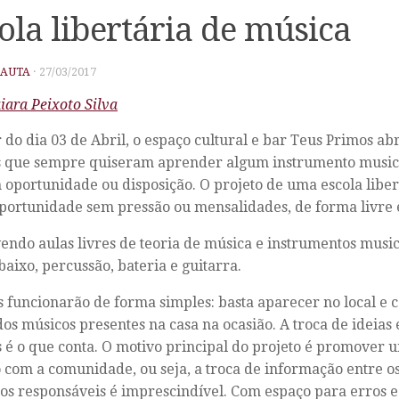
ola libertária de música
PAUTA
·
27/03/2017
iara Peixoto Silva
r do dia 03 de Abril, o espaço cultural e bar Teus Primos ab
s que sempre quiseram aprender algum instrumento music
 oportunidade ou disposição. O projeto de uma escola libe
oportunidade sem pressão ou mensalidades, de forma livre e
ndo aulas livres de teoria de música e instrumentos music
baixo, percussão, bateria e guitarra.
s funcionarão de forma simples: basta aparecer no local e
os músicos presentes na casa na ocasião. A troca de ideias 
 é o que conta. O motivo principal do projeto é promover
o com a comunidade, ou seja, a troca de informação entre o
os responsáveis é imprescindível. Com espaço para erros e