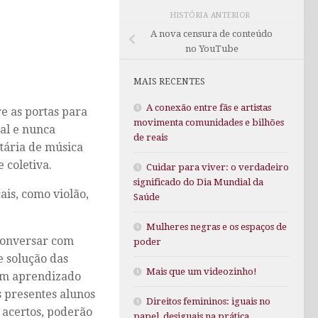
HISTÓRIA ANTERIOR
A nova censura de conteúdo
no YouTube
MAIS RECENTES
A conexão entre fãs e artistas
re as portas para
movimenta comunidades e bilhões
al e nunca
de reais
rtária de música
 coletiva.
Cuidar para viver: o verdadeiro
significado do Dia Mundial da
ais, como violão,
Saúde
Mulheres negras e os espaços de
 conversar com
poder
e solução das
Mais que um videozinho!
 um aprendizado
s presentes alunos
Direitos femininos: iguais no
 acertos, poderão
papel, desiguais na prática