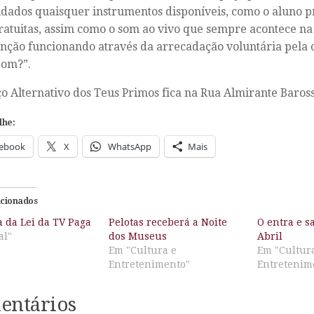
udados quaisquer instrumentos disponíveis, como o aluno pr
ratuitas, assim como o som ao vivo que sempre acontece na
ção funcionando através da arrecadação voluntária pela 
Som?”.
o Alternativo dos Teus Primos fica na Rua Almirante Baross
lhe:
ebook
X
WhatsApp
Mais
acionados
 da Lei da TV Paga
Pelotas receberá a Noite
O entra e s
al"
dos Museus
Abril
Em "Cultura e
Em "Cultur
Entretenimento"
Entretenim
entários