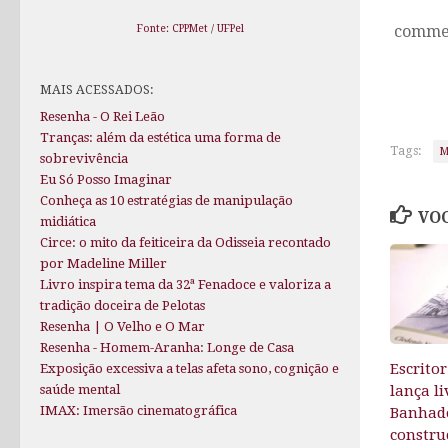
comme
Fonte: CPPMet / UFPel
MAIS ACESSADOS:
Resenha - O Rei Leão
Tranças: além da estética uma forma de
Tags:
M
sobrevivência
Eu Só Posso Imaginar
Conheça as 10 estratégias de manipulação
VOC
midiática
Circe: o mito da feiticeira da Odisseia recontado
por Madeline Miller
Livro inspira tema da 32ª Fenadoce e valoriza a
tradição doceira de Pelotas
Resenha | O Velho e O Mar
Resenha - Homem-Aranha: Longe de Casa
Escrito
Exposição excessiva a telas afeta sono, cognição e
saúde mental
lança l
IMAX: Imersão cinematográfica
Banhado
constru