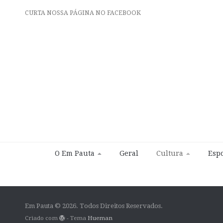
CURTA NOSSA PÁGINA NO FACEBOOK
O Em Pauta
Geral
Cultura
Espo
Em Pauta © 2026. Todos Direitos Reservados.
Criado com
- Tema
Hueman