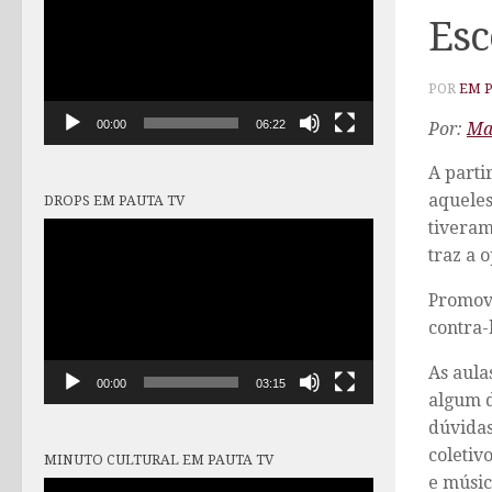
vídeo
Esc
POR
EM 
00:00
06:22
Por:
Ma
A parti
aquele
DROPS EM PAUTA TV
tiveram
Tocador
de
traz a 
vídeo
Promove
contra-
As aula
00:00
03:15
algum d
dúvidas
coletiv
MINUTO CULTURAL EM PAUTA TV
e músic
Tocador