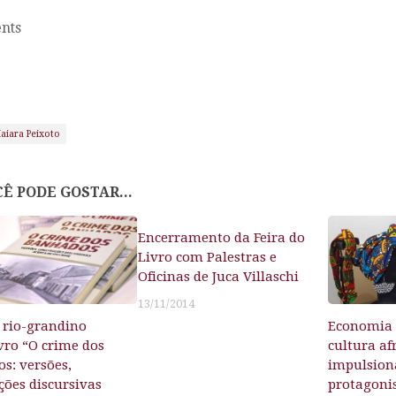
nts
aiara Peixoto
Ê PODE GOSTAR...
Encerramento da Feira do
Livro com Palestras e
Oficinas de Juca Villaschi
13/11/2014
r rio-grandino
Economia s
ivro “O crime dos
cultura af
s: versões,
impulsio
ções discursivas
protagoni