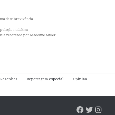
orma de sobrevivência
ipulação midiática
isseia recontado por Madeline Miller
e Resenhas
Reportagem especial
Opinião