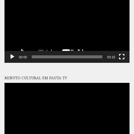
de
vídeo
00:00
03:15
MINUTO CULTURAL EM PAUTA TV
Tocador
de
vídeo