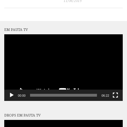
11/06/2019
EM PAUTA TV
Tocador
de
vídeo
00:00
06:22
DROPS EM PAUTA TV
Tocador