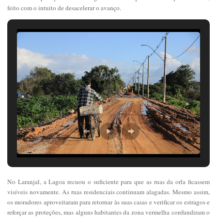
feito com o intuito de desacelerar o avanço.
No Laranjal, a Lagoa recuou o suficiente para que as ruas da orla ficassem
visíveis novamente. As ruas residenciais continuam alagadas. Mesmo assim,
os moradores aproveitaram para retornar às suas casas e verificar os estragos e
reforçar as proteções, mas alguns habitantes da zona vermelha confundiram o