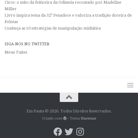
Circe: o mito da feiticeira da Odisseia recontado por Madeline
Miller
Livro inspira tema da 32ª Fenadoce e valoriza a tradição doceira de
Pelotas
Conheça as 10 estratégias de manipulação midiática
SIGA-NOS NO TWITTER
Meus Tuítes
Em Pauta © 2026. Todos Direitos Reservados.
Criado com
- Tema
Hueman