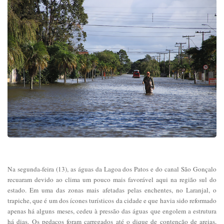
Na segunda-feira (13), as águas da Lagoa dos Patos e do canal São Gonçalo
recuaram devido ao clima um pouco mais favorável aqui na região sul do
estado. Em uma das zonas mais afetadas pelas enchentes, no Laranjal, o
trapiche, que é um dos ícones turísticos da cidade e que havia sido reformado
apenas há alguns meses, cedeu à pressão das águas que engolem a estrutura
há dias. Os pedaços foram carregados até o dique de contenção de areias,