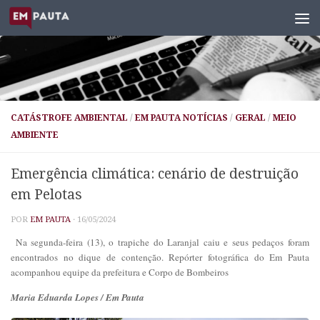
Skip to content
CATÁSTROFE AMBIENTAL
/
EM PAUTA NOTÍCIAS
/
GERAL
/
MEIO
AMBIENTE
Emergência climática: cenário de destruição
em Pelotas
POR
EM PAUTA
·
16/05/2024
Na segunda-feira (13), o trapiche do Laranjal caiu e seus pedaços foram
encontrados no dique de contenção. Repórter fotográfica do Em Pauta
acompanhou equipe da prefeitura e Corpo de Bombeiros
Maria Eduarda Lopes / Em Pauta