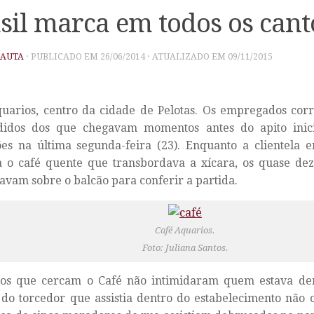
sil marca em todos os cant
PAUTA
· PUBLICADO EM
26/06/2014
· ATUALIZADO EM
09/11/2015
uarios, centro da cidade de Pelotas. Os empregados cor
didos dos que chegavam momentos antes do apito inici
s na última segunda-feira (23). Enquanto a clientela e
 o café quente que transbordava a xícara, os quase dez
vam sobre o balcão para conferir a partida.
Café Aquarios.
Foto: Juliana Santos.
ros que cercam o Café não intimidaram quem estava de
 do torcedor que assistia dentro do estabelecimento não