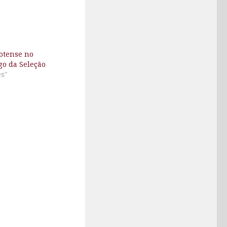
otense no
go da Seleção
es"