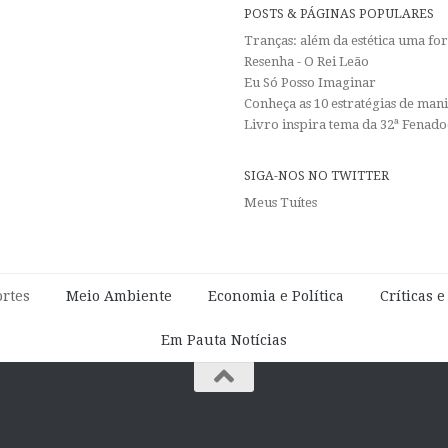
POSTS & PÁGINAS POPULARES
Tranças: além da estética uma f
Resenha - O Rei Leão
Eu Só Posso Imaginar
Conheça as 10 estratégias de man
Livro inspira tema da 32ª Fenadoc
SIGA-NOS NO TWITTER
Meus Tuítes
rtes
Meio Ambiente
Economia e Política
Críticas 
Em Pauta Notícias