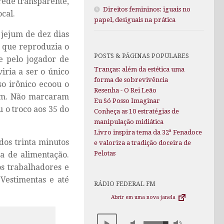
rede transparente,
Direitos femininos: iguais no
ocal.
papel, desiguais na prática
 jejum de dez dias
l que reproduzia o
POSTS & PÁGINAS POPULARES
e pelo jogador de
Tranças: além da estética uma
ria a ser o único
forma de sobrevivência
so irônico ecoou o
Resenha - O Rei Leão
 um. Não marcaram
Eu Só Posso Imaginar
 o troco aos 35 do
Conheça as 10 estratégias de
manipulação midiática
Livro inspira tema da 32ª Fenadoce
dos trinta minutos
e valoriza a tradição doceira de
Pelotas
ça de alimentação.
s trabalhadores e
Vestimentas e até
RÁDIO FEDERAL FM
Abrir em uma nova janela