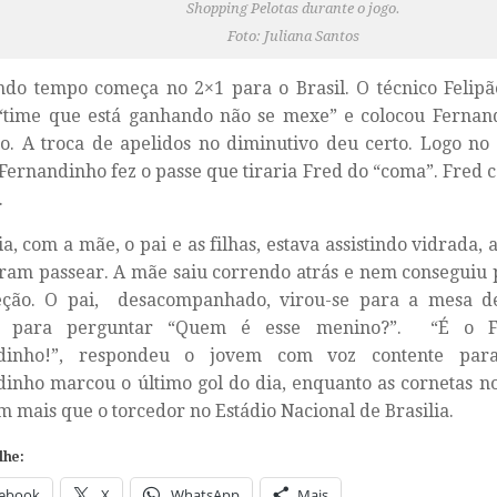
Shopping Pelotas durante o jogo.
Foto: Juliana Santos
ndo tempo começa no 2×1 para o Brasil. O técnico Felip
 “time que está ganhando não se mexe” e colocou Fernan
o. A troca de apelidos no diminutivo deu certo. Logo no
Fernandinho fez o passe que tiraria Fred do “coma”. Fred 
.
ia, com a mãe, o pai e as filhas, estava assistindo vidrada, 
ram passear. A mãe saiu correndo atrás e nem conseguiu 
eção. O pai, desacompanhado, virou-se para a mesa de
, para perguntar “Quem é esse menino?”. “É o F
dinho!”, respondeu o jovem com voz contente para
inho marcou o último gol do dia, enquanto as cornetas n
m mais que o torcedor no Estádio Nacional de Brasilia.
lhe:
ebook
X
WhatsApp
Mais