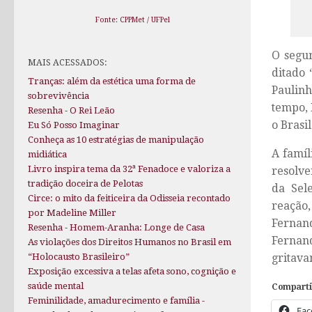
Fonte: CPPMet / UFPel
O segu
MAIS ACESSADOS:
ditado
Tranças: além da estética uma forma de
Paulinh
sobrevivência
tempo, 
Resenha - O Rei Leão
o Brasil
Eu Só Posso Imaginar
Conheça as 10 estratégias de manipulação
A famíl
midiática
Livro inspira tema da 32ª Fenadoce e valoriza a
resolve
tradição doceira de Pelotas
da Sel
Circe: o mito da feiticeira da Odisseia recontado
reação
por Madeline Miller
Fernan
Resenha - Homem-Aranha: Longe de Casa
Fernand
As violações dos Direitos Humanos no Brasil em
gritava
“Holocausto Brasileiro”
Exposição excessiva a telas afeta sono, cognição e
saúde mental
Comparti
Feminilidade, amadurecimento e família -
Fac