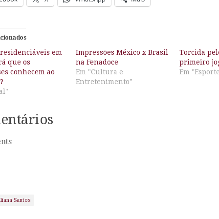
acionados
presidenciáveis em
Impressões México x Brasil
Torcida pel
rá que os
na Fenadoce
primeiro jo
ses conhecem ao
Em "Cultura e
Em "Esport
?
Entretenimento"
al"
entários
nts
uliana Santos