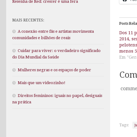
Resenha de Red: crescer é uma fera
MAIS RECENTES:
Posts Rel
A conexão entre fãs e artistas movimenta
Dos 11 
comunidades e bilhões de reais
2014, se
peloten
Cuidar para viver: o verdadeiro significado
menos 5
Em "Ger
do Dia Mundial da Saúde
Mulheres negras e os espaços de poder
Com
Mais que um videozinho!
comme
Direitos femininos: iguais no papel, desiguais
na prática
Tags:
J