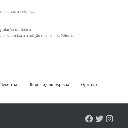
orma de sobrevivência
ipulação midiática
e e valoriza a tradição doceira de Pelotas
e Resenhas
Reportagem especial
Opinião