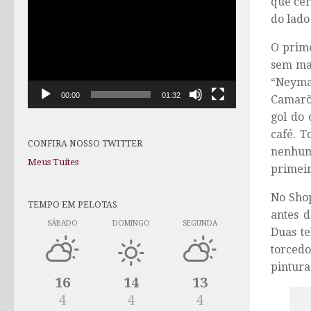
que cer
de
do lado
vídeo
O prime
sem mar
“Neyma
00:00
01:32
Camarõe
gol do 
café. 
CONFIRA NOSSO TWITTER
nenhum 
Meus Tuítes
primeir
No Shop
TEMPO EM PELOTAS
antes d
SÁBADO
DOMINGO
SEGUNDA
Duas te
torcedo
pintura
16
14
13
4
4
4