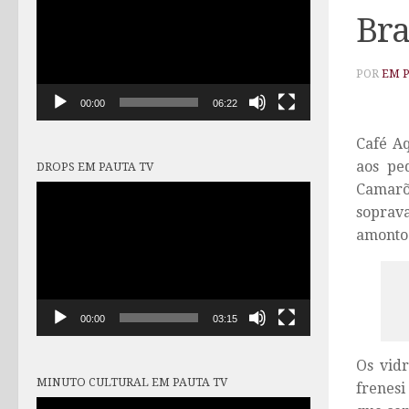
vídeo
Bra
POR
EM 
00:00
06:22
Café Aq
aos pe
DROPS EM PAUTA TV
Camarõe
Tocador
de
soprava
vídeo
amontoa
00:00
03:15
Os vid
MINUTO CULTURAL EM PAUTA TV
frenesi
Tocador