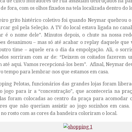
ca de cinco moradores de rua assistiam debruçados na pa
 de fora, com os olhos fixados na tela localizada dentro do l
iro grito histérico coletivo foi quando Neymar quebrou o
car gol pela Seleção. A TV do local estava ligada no cana
r é o nome dele”. Minutos depois, o chute na nossa red
s desanimou – mas só até acabar o replay daquele que vi
outro time – aquele era o dia da empolgação. Ali, o sorri
Todos sorriram com ar de: “Deixem os coitados fazerem
até aqui. Vamos recepcioná-los bem”. Afinal, Neymar deu
o tempo para lembrar-nos que estamos em casa.
ping Pelotas, funcionários das grandes lojas foram libera
o jogo para ir a “concentração”, que aconteceria na pra
las foram colocadas ao centro da praça para acomodar o
res que não queriam assistir ao jogo sozinhos em casa. 
 no rosto com as cores da bandeira coloriram o local.