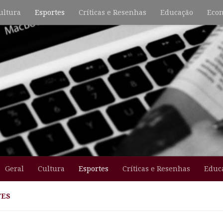
ultura
Esportes
Críticas e Resenhas
Educação
Econ
Geral
Cultura
Esportes
Críticas e Resenhas
Educ
TES