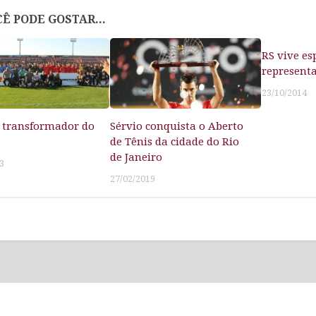
Ê PODE GOSTAR...
RS vive es
representa
23/10/2014
 transformador do
Sérvio conquista o Aberto
de Tênis da cidade do Rio
de Janeiro
3
27/02/2019