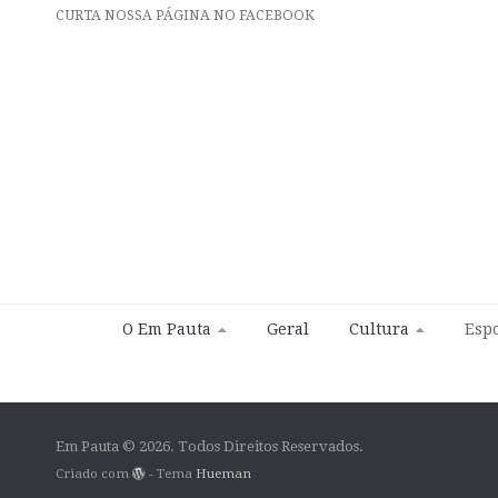
CURTA NOSSA PÁGINA NO FACEBOOK
O Em Pauta
Geral
Cultura
Espo
Em Pauta © 2026. Todos Direitos Reservados.
Criado com
- Tema
Hueman