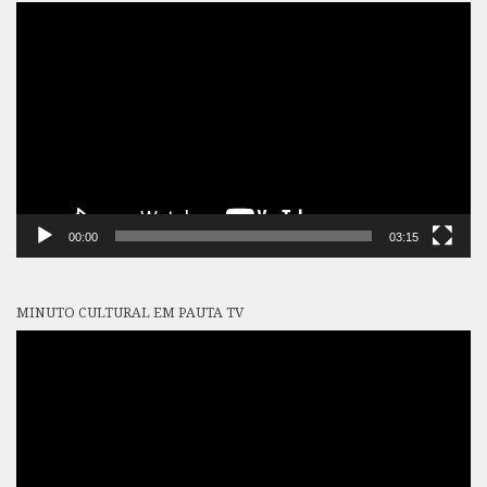
Tocador
de
vídeo
00:00
03:15
MINUTO CULTURAL EM PAUTA TV
Tocador
de
vídeo