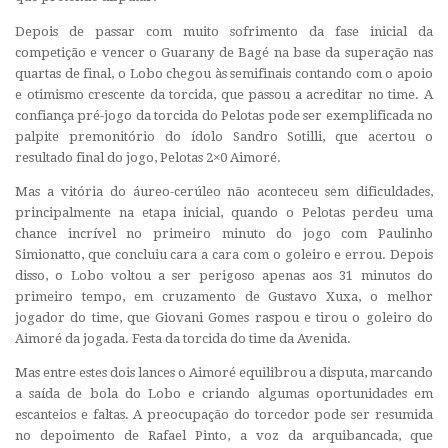
Depois de passar com muito sofrimento da fase inicial da
competição e vencer o Guarany de Bagé na base da superação nas
quartas de final, o Lobo chegou às semifinais contando com o apoio
e otimismo crescente da torcida, que passou a acreditar no time. A
confiança pré-jogo da torcida do Pelotas pode ser exemplificada no
palpite premonitório do ídolo Sandro Sotilli, que acertou o
resultado final do jogo, Pelotas 2×0 Aimoré.
Mas a vitória do áureo-cerúleo não aconteceu sem dificuldades,
principalmente na etapa inicial, quando o Pelotas perdeu uma
chance incrível no primeiro minuto do jogo com Paulinho
Simionatto, que concluiu cara a cara com o goleiro e errou. Depois
disso, o Lobo voltou a ser perigoso apenas aos 31 minutos do
primeiro tempo, em cruzamento de Gustavo Xuxa, o melhor
jogador do time, que Giovani Gomes raspou e tirou o goleiro do
Aimoré da jogada. Festa da torcida do time da Avenida.
Mas entre estes dois lances o Aimoré equilibrou a disputa, marcando
a saída de bola do Lobo e criando algumas oportunidades em
escanteios e faltas. A preocupação do torcedor pode ser resumida
no depoimento de Rafael Pinto, a voz da arquibancada, que