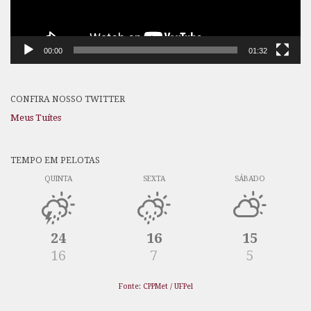
00:00
01:32
CONFIRA NOSSO TWITTER
Meus Tuítes
TEMPO EM PELOTAS
QUINTA
SEXTA
SÁBADO
24
16
15
16
7
5
Fonte: CPPMet / UFPel