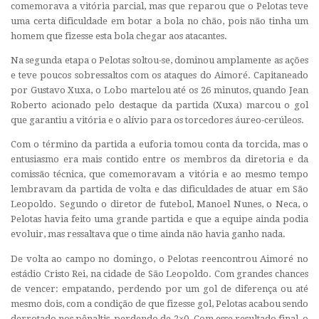
comemorava a vitória parcial, mas que reparou que o Pelotas teve
uma certa dificuldade em botar a bola no chão, pois não tinha um
homem que fizesse esta bola chegar aos atacantes.
Na segunda etapa o Pelotas soltou-se, dominou amplamente as ações
e teve poucos sobressaltos com os ataques do Aimoré. Capitaneado
por Gustavo Xuxa, o Lobo martelou até os 26 minutos, quando Jean
Roberto acionado pelo destaque da partida (Xuxa) marcou o gol
que garantiu a vitória e o alívio para os torcedores áureo-cerúleos.
Com o término da partida a euforia tomou conta da torcida, mas o
entusiasmo era mais contido entre os membros da diretoria e da
comissão técnica, que comemoravam a vitória e ao mesmo tempo
lembravam da partida de volta e das dificuldades de atuar em São
Leopoldo. Segundo o diretor de futebol, Manoel Nunes, o Neca, o
Pelotas havia feito uma grande partida e que a equipe ainda podia
evoluir, mas ressaltava que o time ainda não havia ganho nada.
De volta ao campo no domingo, o Pelotas reencontrou Aimoré no
estádio Cristo Rei, na cidade de São Leopoldo. Com grandes chances
de vencer: empatando, perdendo por um gol de diferença ou até
mesmo dois, com a condição de que fizesse gol, Pelotas acabou sendo
derrotado nos pênaltis, perdendo de 2×0. Com esse resultado final, o