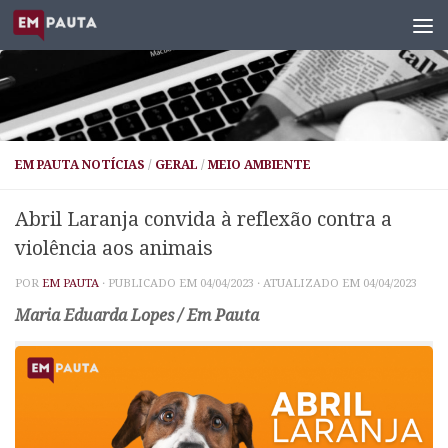
Skip to content
EM PAUTA NOTÍCIAS
/
GERAL
/
MEIO AMBIENTE
Abril Laranja convida à reflexão contra a
violência aos animais
POR
EM PAUTA
· PUBLICADO EM
04/04/2023
· ATUALIZADO EM
04/04/2023
Maria Eduarda Lopes / Em Pauta