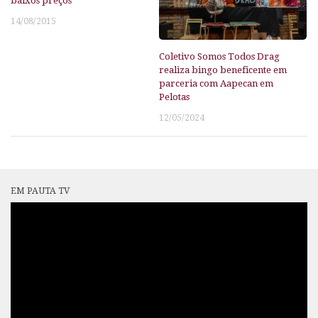
baixos preços
14/08/2015
Coletivo Somos Todos Drag
realiza bingo beneficente em
parceria com Aapecan em
Pelotas
12/05/2024
EM PAUTA TV
Tocador
de
vídeo