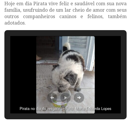
Hoje em dia Pirata vive feliz e saudável com sua nova
família, usufruindo de um lar cheio de amor com seus
outros companheiros caninos e felinos, também
adotados.
Pirata no dia do resgate. – Foto: Maria Eduarda Lopes