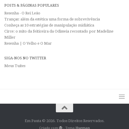
POSTS & PÁGINAS POPULARES
Resenha - O Rei Leão
Tranças: além da estética uma forma de sobrevivência
Conheça as 10 estratégias de manipulação midiática
Circe: o mito da feiticeira da Odisseia recontado por Madeline
Miller
Resenha | O Velho e O Mar
SIGA-NOS NO TWITTER
Meus Tuítes
Em Pauta © 2026. Todos Direitos Reservados.
Criado com
- Tema
Hueman