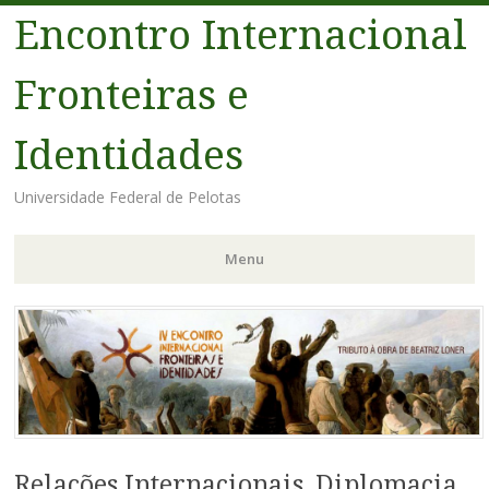
Encontro Internacional
Fronteiras e
Identidades
Universidade Federal de Pelotas
Menu
Pular
para
o
conteúdo
Relações Internacionais, Diplomacia