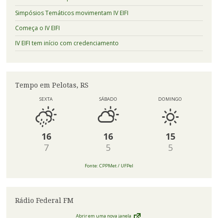
Simpósios Temáticos movimentam IV EIFI
Começa o IV EIFI
IV EIFI tem início com credenciamento
Tempo em Pelotas, RS
SEXTA
SÁBADO
DOMINGO
16
16
15
7
5
5
Fonte: CPPMet / UFPel
Rádio Federal FM
Abrir em uma nova janela