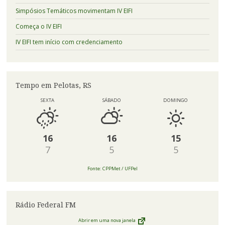
Simpósios Temáticos movimentam IV EIFI
Começa o IV EIFI
IV EIFI tem início com credenciamento
Tempo em Pelotas, RS
SEXTA
SÁBADO
DOMINGO
16
16
15
7
5
5
Fonte: CPPMet / UFPel
Rádio Federal FM
Abrir em uma nova janela