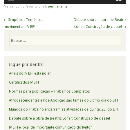
Marcar como favorito o
link permanente
.
Navegação
←
Simpósios Temáticos
Debate sobre a obra de Beatriz
de
movimentam IV EIFI
Loner: Construção de classe!
→
Posts
Pesquisa
Fique por dentro
Anais do IV EIFI está no ar
Certificados IV EIFI
Normas para publicação – Trabalhos Completos
Afrodescendentes e Pós-Abolição são temas do último dia do EIFI
Mundos do Trabalho encerram as atividades de quinta, 25, do EIFI
Debate sobre a obra de Beatriz Loner: Construção de classe!
IV EIFI é local de importante comunicado do Reitor