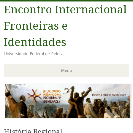
Encontro Internacional
Fronteiras e
Identidades
Universidade Federal de Pelotas
Menu
Pular
para
o
conteúdo
História Regional